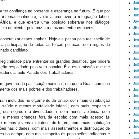
Jai
Jan
ter confiança no presente e esperança no futuro. E que por
Jan
internacionalmente, volte a promover a integração latino-
Jav
frica, e que exerça uma posição soberana nos diálogos
meio ambiente, pela paz e a amizade entre os povos.
JB
Jea
oncretizar esses sonhos. Hoje ele passa pela realização de
Jef
 a participação de todas as forças políticas, sem regras de
Jo
inado candidato.
Joã
Joã
gitimidade para enfrentar os grandes desafios, que poderá
Jo
ação respaldado pelo voto popular. É a esta missão que me
Joã
esidencial pelo Partido dos Trabalhadores.
Joã
m governo de pacificação nacional, em que o Brasil caminhe
Jo
lmente dos mais pobres e dos trabalhadores.
Joe
Jor
ram incluídos no orçamento da União, com mais distribuição
Jos
saúde e menos mortalidade infantil; com mais respeito e
Jos
s, dos negros e à diversidade, e com menos violência; com
Jos
s e menos crianças fora da escola; com mais acesso às
Jos
 e menos jovens excluídos do futuro; com mais habitação
Jos
ções nas cidades; com mais assentamentos e distribuição de
Jos
ões no campo; com mais respeito às populações indígenas e