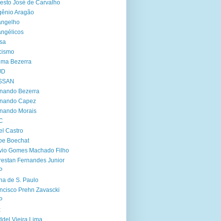
esto José de Carvalho
ênio Aragão
angelho
ngélicos
sa
cismo
ima Bezerra
JD
SSAN
nando Bezerra
rnando Capez
nando Morais
C
el Castro
ipe Boechat
vio Gomes Machado Filho
restan Fernandes Junior
P
ha de S. Paulo
ncisco Prehn Zavascki
P
x
del Vieira Lima