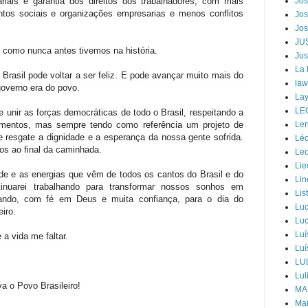
iais e garantia dos direitos dos trabalhadores, com mais
Jos
tos sociais e organizações empresarias e menos conflitos
Jos
Jos
JU
 como nunca antes tivemos na história.
Jus
La
 Brasil pode voltar a ser feliz. E pode avançar muito mais do
law
overno era do povo.
Lay
LE
e unir as forças democráticas de todo o Brasil, respeitando a
imentos, mas sempre tendo como referência um projeto de
Len
e resgate a dignidade e a esperança da nossa gente sofrida.
Léo
os ao final da caminhada.
Leo
Lie
de e as energias que vêm de todos os cantos do Brasil e do
Lin
inuarei trabalhando para transformar nossos sonhos em
Lis
ando, com fé em Deus e muita confiança, para o dia do
Luc
iro.
Luc
Luí
a vida me faltar.
Luí
LU
Lul
va o Povo Brasileiro!
MA
Mai