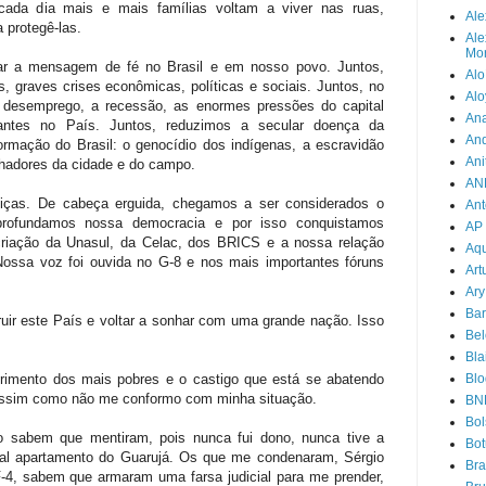
 cada dia mais e mais famílias voltam a viver nas ruas,
Ale
 protegê-las.
Ale
Mor
ar a mensagem de fé no Brasil e em nosso povo. Juntos,
Alo
 graves crises econômicas, políticas e sociais. Juntos, no
Alo
desemprego, a recessão, as enormes pressões do capital
Ana
tantes no País. Juntos, reduzimos a secular doença da
An
ormação do Brasil: o genocídio dos indígenas, a escravidão
Ani
lhadores da cidade e do campo.
AN
iças. De cabeça erguida, chegamos a ser considerados o
Ant
rofundamos nossa democracia e por isso conquistamos
AP
criação da Unasul, da Celac, dos BRICS e a nossa relação
Aqu
 Nossa voz foi ouvida no G-8 e nos mais importantes fóruns
Art
Ary
Bar
uir este País e voltar a sonhar com uma grande nação. Isso
Bel
Bla
imento dos mais pobres e o castigo que está se abatendo
Blo
 assim como não me conformo com minha situação.
BN
Bol
sabem que mentiram, pois nunca fui dono, nunca tive a
Bot
tal apartamento do Guarujá. Os que me condenaram, Sérgio
Br
4, sabem que armaram uma farsa judicial para me prender,