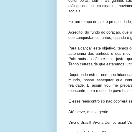
quilombolas, com mais ganhos salar
diálogo com os sindicatos, movimen
sociais.
Foi um tempo de paz e prosperidade,
Acredito, do fundo do coração, que o
que conquistamos juntos, quando o g
Para alcançar este objetivo, temos d
autonomia dos partidos e dos mov
País mais solidário e mais justo, qu
Tenho certeza de que estaremos junt
Daqui onde estou, com a solidarieda
mundo, posso assegurar que cont
realidade. E assim vou me prepar
reencontro com o querido povo brasile
E esse reencontro só não ocorrerá se 
Até breve, minha gente
Viva o Brasil! Viva a Democracia! Vi