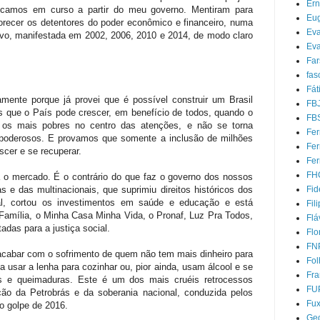
Ern
locamos em curso a partir do meu governo. Mentiram para
Eug
vorecer os detentores do poder econômico e financeiro, numa
Ev
ovo, manifestada em 2002, 2006, 2010 e 2014, de modo claro
Eva
Far
fas
Fát
amente porque já provei que é possível construir um Brasil
FB
 que o País pode crescer, em benefício de todos, quando o
FB
e os mais pobres no centro das atenções, e não se torna
Fer
 poderosos. E provamos que somente a inclusão de milhões
Fe
cer e se recuperar.
Fer
FH
o mercado. É o contrário do que faz o governo dos nossos
as e das multinacionais, que suprimiu direitos históricos dos
Fid
real, cortou os investimentos em saúde e educação e está
Fil
Família, o Minha Casa Minha Vida, o Pronaf, Luz Pra Todos,
Flá
tadas para a justiça social.
Flo
FN
 acabar com o sofrimento de quem não tem mais dinheiro para
Fol
a usar a lenha para cozinhar ou, pior ainda, usam álcool e se
Fra
es e queimaduras. Este é um dos mais cruéis retrocessos
FU
ição da Petrobrás e da soberania nacional, conduzida pelos
Fu
o golpe de 2016.
Ged