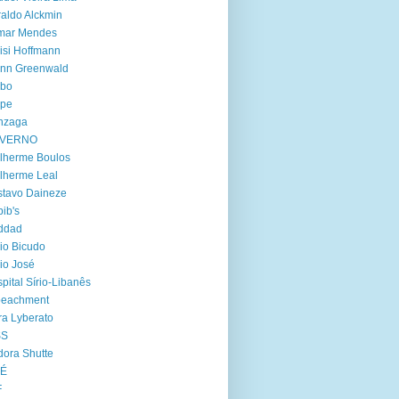
aldo Alckmin
lmar Mendes
isi Hoffmann
enn Greenwald
obo
lpe
nzaga
VERNO
lherme Boulos
lherme Leal
tavo Daineze
ib's
ddad
io Bicudo
io José
pital Sírio-Libanês
peachment
ra Lyberato
SS
dora Shutte
oÉ
F