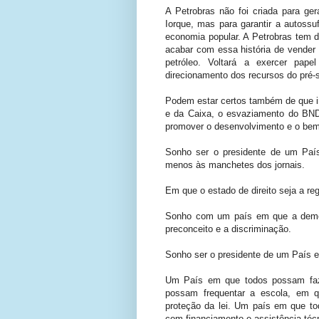
A Petrobras não foi criada para ge
Iorque, mas para garantir a autossu
economia popular. A Petrobras tem d
acabar com essa história de vender 
petróleo. Voltará a exercer pape
direcionamento dos recursos do pré-s
Podem estar certos também de que im
e da Caixa, o esvaziamento do BND
promover o desenvolvimento e o bem-
Sonho ser o presidente de um País
menos às manchetes dos jornais.
Em que o estado de direito seja a r
Sonho com um país em que a democr
preconceito e a discriminação.
Sonho ser o presidente de um País e
Um País em que todos possam faze
possam frequentar a escola, em q
proteção da lei. Um país em que todo
com financiamento e assistência téc