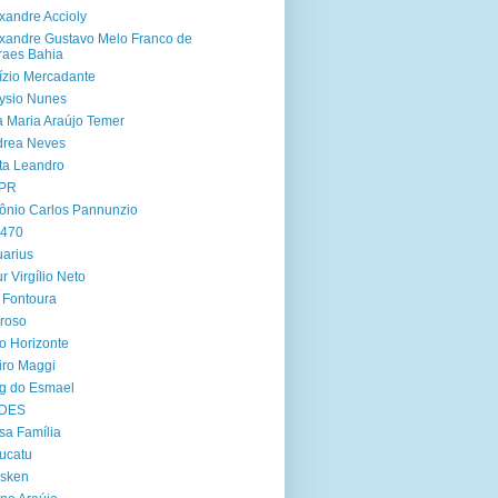
xandre Accioly
xandre Gustavo Melo Franco de
aes Bahia
ízio Mercadante
ysio Nunes
 Maria Araújo Temer
drea Neves
ta Leandro
PR
ônio Carlos Pannunzio
 470
arius
ur Virgílio Neto
 Fontoura
roso
o Horizonte
iro Maggi
g do Esmael
DES
sa Família
ucatu
asken