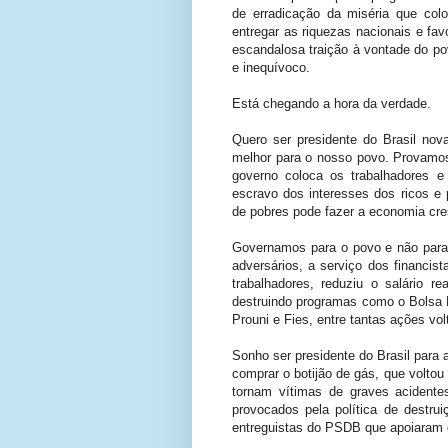
de erradicação da miséria que co
entregar as riquezas nacionais e fa
escandalosa traição à vontade do p
e inequívoco.
Está chegando a hora da verdade.
Quero ser presidente do Brasil nov
melhor para o nosso povo. Provamos
governo coloca os trabalhadores 
escravo dos interesses dos ricos e
de pobres pode fazer a economia cres
Governamos para o povo e não para 
adversários, a serviço dos financist
trabalhadores, reduziu o salário 
destruindo programas como o Bolsa 
Prouni e Fies, entre tantas ações vol
Sonho ser presidente do Brasil para
comprar o botijão de gás, que voltou 
tornam vítimas de graves acident
provocados pela política de destru
entreguistas do PSDB que apoiaram 