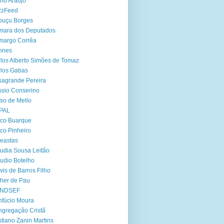
no Araújo
zzFeed
buçu Borges
mara dos Deputados
margo Corrêa
nnes
los Alberto Simões de Tomaz
los Gabas
agrande Pereira
sio Conserino
so de Mello
PAL
co Buarque
co Pinheiro
eastas
udia Sousa Leitão
udio Botelho
vis de Barros Filho
her de Pau
NDSEF
fúcio Moura
gregação Cristã
stiano Zanin Martins