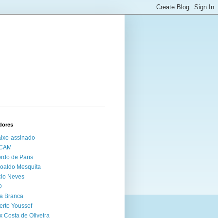
dores
ixo-assinado
CAM
rdo de Paris
oaldo Mesquita
io Neves
D
a Branca
erto Youssef
x Costa de Oliveira