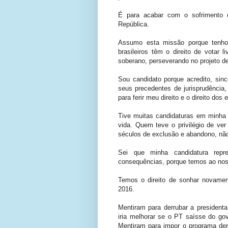
É para acabar com o sofrimento 
República.
Assumo esta missão porque tenho
brasileiros têm o direito de votar 
soberano, perseverando no projeto de
Sou candidato porque acredito, sin
seus precedentes de jurisprudênci
para ferir meu direito e o direito do
Tive muitas candidaturas em minha 
vida. Quem teve o privilégio de ve
séculos de exclusão e abandono, não 
Sei que minha candidatura repr
consequências, porque temos ao noss
Temos o direito de sonhar novamen
2016.
Mentiram para derrubar a presidenta
iria melhorar se o PT saísse do go
Mentiram para impor o programa der