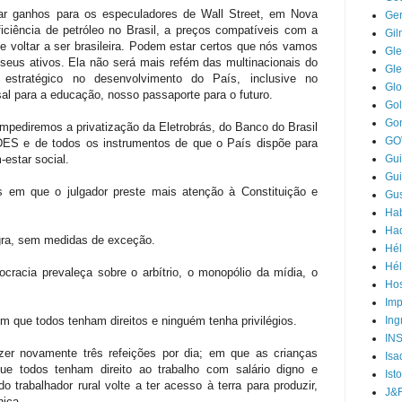
rar ganhos para os especuladores de Wall Street, em Nova
Ger
ficiência de petróleo no Brasil, a preços compatíveis com a
Gi
e voltar a ser brasileira. Podem estar certos que nós vamos
Gle
seus ativos. Ela não será mais refém das multinacionais do
Gl
l estratégico no desenvolvimento do País, inclusive no
Gl
al para a educação, nosso passaporte para o futuro.
Go
Go
pediremos a privatização da Eletrobrás, do Banco do Brasil
GO
ES e de todos os instrumentos de que o País dispõe para
estar social.
Gui
Gui
 em que o julgador preste mais atenção à Constituição e
Gus
Hab
Ha
egra, sem medidas de exceção.
Hél
Hél
acia prevaleça sobre o arbítrio, o monopólio da mídia, o
Hos
Im
m que todos tenham direitos e ninguém tenha privilégios.
Ing
IN
r novamente três refeições por dia; em que as crianças
Isa
ue todos tenham direito ao trabalho com salário digno e
Ist
 trabalhador rural volte a ter acesso à terra para produzir,
J&
nica.