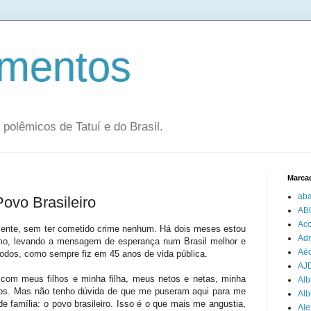
mentos
olêmicos de Tatuí e do Brasil.
Marca
aba
Povo Brasileiro
AB
Aco
mente, sem ter cometido crime nenhum. Há dois meses estou
Adr
amo, levando a mensagem de esperança num Brasil melhor e
Aéc
todos, como sempre fiz em 45 anos de vida pública.
AJ
e com meus filhos e minha filha, meus netos e netas, minha
Alb
os. Mas não tenho dúvida de que me puseram aqui para me
Alb
 família: o povo brasileiro. Isso é o que mais me angustia,
Ale