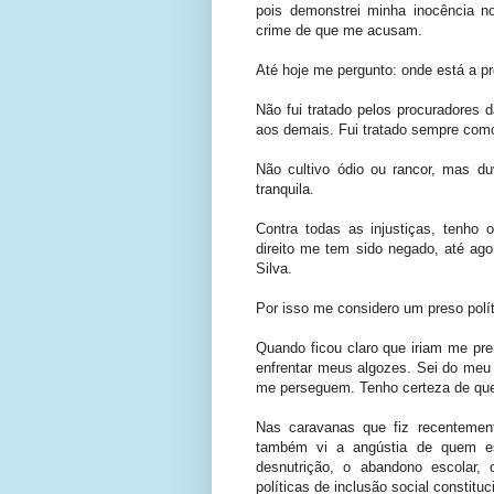
pois demonstrei minha inocência n
crime de que me acusam.
Até hoje me pergunto: onde está a p
Não fui tratado pelos procuradores
aos demais. Fui tratado sempre como
Não cultivo ódio ou rancor, mas 
tranquila.
Contra todas as injustiças, tenho o
direito me tem sido negado, até ag
Silva.
Por isso me considero um preso polí
Quando ficou claro que iriam me pren
enfrentar meus algozes. Sei do meu l
me perseguem. Tenho certeza de que 
Nas caravanas que fiz recentemen
também vi a angústia de quem e
desnutrição, o abandono escolar, 
políticas de inclusão social constitu