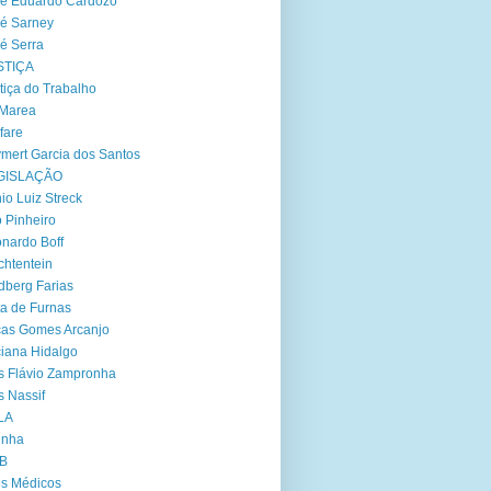
é Eduardo Cardozo
é Sarney
é Serra
STIÇA
tiça do Trabalho
 Marea
fare
mert Garcia dos Santos
GISLAÇÃO
io Luiz Streck
 Pinheiro
nardo Boff
chtentein
dberg Farias
ta de Furnas
as Gomes Arcanjo
iana Hidalgo
s Flávio Zampronha
s Nassif
LA
inha
B
s Médicos