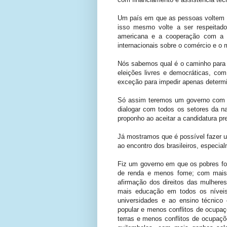
Um país em que as pessoas voltem a 
isso mesmo volte a ser respeitado 
americana e a cooperação com a Á
internacionais sobre o comércio e o 
Nós sabemos qual é o caminho para c
eleições livres e democráticas, com
exceção para impedir apenas determ
Só assim teremos um governo com le
dialogar com todos os setores da n
proponho ao aceitar a candidatura pr
Já mostramos que é possível fazer u
ao encontro dos brasileiros, especia
Fiz um governo em que os pobres fo
de renda e menos fome; com mais 
afirmação dos direitos das mulhere
mais educação em todos os nívei
universidades e ao ensino técnico
popular e menos conflitos de ocupa
terras e menos conflitos de ocupaç