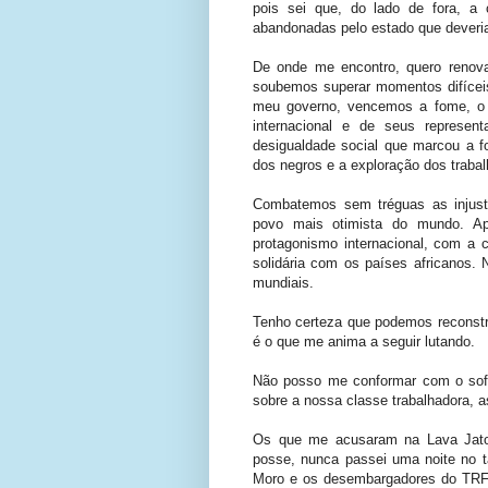
pois sei que, do lado de fora, a
abandonadas pelo estado que deveria
De onde me encontro, quero renov
soubemos superar momentos difíceis,
meu governo, vencemos a fome, o 
internacional e de seus represen
desigualdade social que marcou a f
dos negros e a exploração dos traba
Combatemos sem tréguas as injust
povo mais otimista do mundo. Ap
protagonismo internacional, com a 
solidária com os países africanos.
mundiais.
Tenho certeza que podemos reconstr
é o que me anima a seguir lutando.
Não posso me conformar com o sofr
sobre a nossa classe trabalhadora,
Os que me acusaram na Lava Jato 
posse, nunca passei uma noite no 
Moro e os desembargadores do TRF-