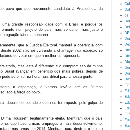
Cu
do povo que sou novamente candidato à Presidência da
Dal
del
Del
 uma grande responsabilidade com o Brasil e porque os
Del
livremente num projeto de país mais solidário, mais justo e
DE
 integração latino-americana.
Dem
Dez
ceramente, que a Justiça Eleitoral manterá a coerência com
a, desde 2002, não se curvando à chantagem da exceção só
Dil
s eleitores de votar em quem melhor os representa.
Dil
Dir
trajetória, mas esta é diferente: é o compromisso da minha
Do
r o Brasil avançar em benefício dos mais pobres, depois de
Don
pode se omitir na hora mais difícil para a nossa gente.
Dos
EC
esenta a esperança, e vamos levá-la até as últimas
Edi
o lado a força do povo.
Edu
te, depois do pesadelo que nos foi imposto pelo golpe de
Ed
Ed
El 
 Dilma Rousseff, legitimamente eleita. Mentiram que o país
Ép
verno; que haveria mais empregos e mais desenvolvimento.
Eq
rotado nas urnas em 2014. Mentiram para destruir o projeto