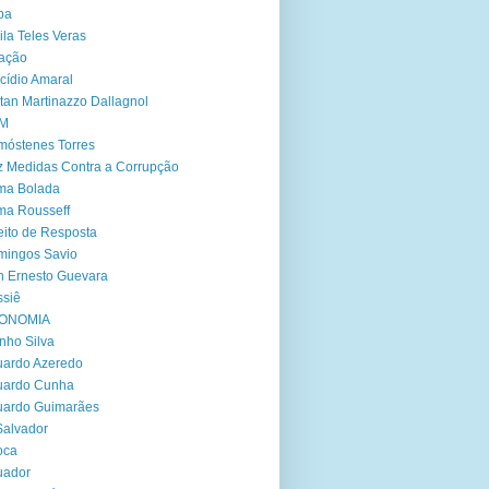
ba
ila Teles Veras
ação
cídio Amaral
tan Martinazzo Dallagnol
M
óstenes Torres
 Medidas Contra a Corrupção
ma Bolada
ma Rousseff
eito de Resposta
mingos Savio
 Ernesto Guevara
siê
ONOMIA
nho Silva
ardo Azeredo
uardo Cunha
uardo Guimarães
Salvador
oca
uador