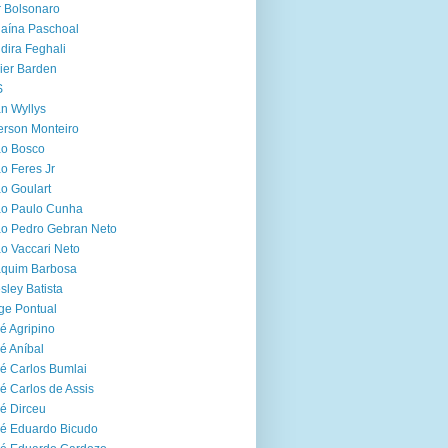
r Bolsonaro
aína Paschoal
dira Feghali
ier Barden
S
n Wyllys
erson Monteiro
ão Bosco
o Feres Jr
o Goulart
ão Paulo Cunha
o Pedro Gebran Neto
o Vaccari Neto
aquim Barbosa
sley Batista
ge Pontual
é Agripino
é Aníbal
é Carlos Bumlai
é Carlos de Assis
é Dirceu
é Eduardo Bicudo