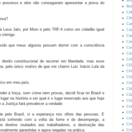
Bru
o processo e eles não conseguiram apresentar a prova do
Bu
Ca
Câ
rova?
Ca
 da Lava Jato, por Moro e pelo TRF-4 como um cidadão igual
Ca
 inimigo.
Car
Car
duvido que meus algozes possam dormir com a consciência
Cas
Cás
Cel
 direito constitucional de recorrer em liberdade, mas esse
CE
ora, pelo único motivo de que me chamo Luiz Inácio Lula da
Chi
Chi
tico em meu país.
Cin
Clá
der à força, sem crime nem provas, decidi ficar no Brasil e
Clá
ugar na história e sei qual é o lugar reservado aos que hoje
Cló
a Justiça fará prevalecer a verdade.
Col
CO
te pelo Brasil, vi a esperança nos olhos das pessoas. E
Con
stá sofrendo com a volta da fome e do desemprego, a
Con
os direitos roubados aos trabalhadores, a destruição das
cionalmente garantidas e agora negadas na prática.
Cri