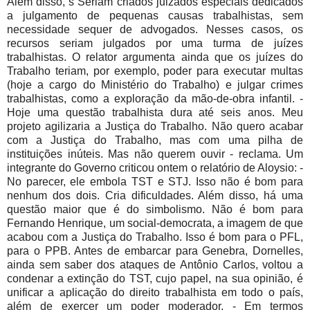
Além disso, s Seriam criados juizados especiais dedicados
a julgamento de pequenas causas trabalhistas, sem
necessidade sequer de advogados. Nesses casos, os
recursos seriam julgados por uma turma de juízes
trabalhistas. O relator argumenta ainda que os juízes do
Trabalho teriam, por exemplo, poder para executar multas
(hoje a cargo do Ministério do Trabalho) e julgar crimes
trabalhistas, como a exploração da mão-de-obra infantil. -
Hoje uma questão trabalhista dura até seis anos. Meu
projeto agilizaria a Justiça do Trabalho. Não quero acabar
com a Justiça do Trabalho, mas com uma pilha de
instituições inúteis. Mas não querem ouvir - reclama. Um
integrante do Governo criticou ontem o relatório de Aloysio: -
No parecer, ele embola TST e STJ. Isso não é bom para
nenhum dos dois. Cria dificuldades. Além disso, há uma
questão maior que é do simbolismo. Não é bom para
Fernando Henrique, um social-democrata, a imagem de que
acabou com a Justiça do Trabalho. Isso é bom para o PFL,
para o PPB. Antes de embarcar para Genebra, Dornelles,
ainda sem saber dos ataques de Antônio Carlos, voltou a
condenar a extinção do TST, cujo papel, na sua opinião, é
unificar a aplicação do direito trabalhista em todo o país,
além de exercer um poder moderador. - Em termos