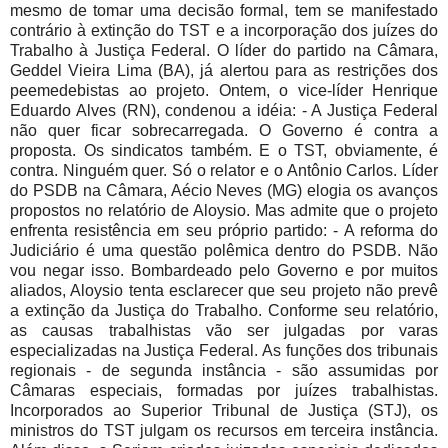
mesmo de tomar uma decisão formal, tem se manifestado
contrário à extinção do TST e a incorporação dos juízes do
Trabalho à Justiça Federal. O líder do partido na Câmara,
Geddel Vieira Lima (BA), já alertou para as restrições dos
peemedebistas ao projeto. Ontem, o vice-líder Henrique
Eduardo Alves (RN), condenou a idéia: - A Justiça Federal
não quer ficar sobrecarregada. O Governo é contra a
proposta. Os sindicatos também. E o TST, obviamente, é
contra. Ninguém quer. Só o relator e o Antônio Carlos. Líder
do PSDB na Câmara, Aécio Neves (MG) elogia os avanços
propostos no relatório de Aloysio. Mas admite que o projeto
enfrenta resistência em seu próprio partido: - A reforma do
Judiciário é uma questão polêmica dentro do PSDB. Não
vou negar isso. Bombardeado pelo Governo e por muitos
aliados, Aloysio tenta esclarecer que seu projeto não prevê
a extinção da Justiça do Trabalho. Conforme seu relatório,
as causas trabalhistas vão ser julgadas por varas
especializadas na Justiça Federal. As funções dos tribunais
regionais - de segunda instância - são assumidas por
Câmaras especiais, formadas por juízes trabalhistas.
Incorporados ao Superior Tribunal de Justiça (STJ), os
ministros do TST julgam os recursos em terceira instância.