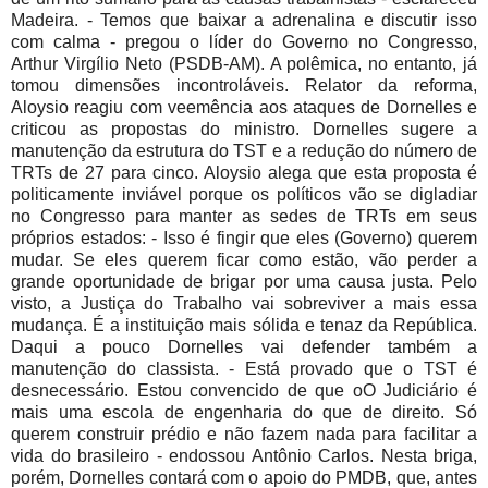
Madeira. - Temos que baixar a adrenalina e discutir isso
com calma - pregou o líder do Governo no Congresso,
Arthur Virgílio Neto (PSDB-AM). A polêmica, no entanto, já
tomou dimensões incontroláveis. Relator da reforma,
Aloysio reagiu com veemência aos ataques de Dornelles e
criticou as propostas do ministro. Dornelles sugere a
manutenção da estrutura do TST e a redução do número de
TRTs de 27 para cinco. Aloysio alega que esta proposta é
politicamente inviável porque os políticos vão se digladiar
no Congresso para manter as sedes de TRTs em seus
próprios estados: - Isso é fingir que eles (Governo) querem
mudar. Se eles querem ficar como estão, vão perder a
grande oportunidade de brigar por uma causa justa. Pelo
visto, a Justiça do Trabalho vai sobreviver a mais essa
mudança. É a instituição mais sólida e tenaz da República.
Daqui a pouco Dornelles vai defender também a
manutenção do classista. - Está provado que o TST é
desnecessário. Estou convencido de que oO Judiciário é
mais uma escola de engenharia do que de direito. Só
querem construir prédio e não fazem nada para facilitar a
vida do brasileiro - endossou Antônio Carlos. Nesta briga,
porém, Dornelles contará com o apoio do PMDB, que, antes