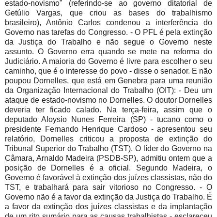
estado-novismo" (referindo-se ao governo ditatorial de
Getúlio Vargas, que criou as bases do trabalhismo
brasileiro), Antônio Carlos condenou a interferência do
Governo nas tarefas do Congresso. - O PFL é pela extinção
da Justiça do Trabalho e não segue o Governo neste
assunto. O Governo erra quando se mete na reforma do
Judiciário. A maioria do Governo é livre para escolher o seu
caminho, que é o interesse do povo - disse o senador. E não
poupou Dornelles, que está em Genebra para uma reunião
da Organização Internacional do Trabalho (OIT): - Deu um
ataque de estado-novismo no Dornelles. O doutor Dornelles
deveria ter ficado calado. Na terça-feira, assim que o
deputado Aloysio Nunes Ferreira (SP) - tucano como o
presidente Fernando Henrique Cardoso - apresentou seu
relatório, Dornelles criticou a proposta de extinção do
Tribunal Superior do Trabalho (TST). O líder do Governo na
Câmara, Arnaldo Madeira (PSDB-SP), admitiu ontem que a
posição de Dornelles é a oficial. Segundo Madeira, o
Governo é favorável à extinção dos juízes classistas, não do
TST, e trabalhará para sair vitorioso no Congresso. - O
Governo não é a favor da extinção da Justiça do Trabalho. É
a favor da extinção dos juízes classistas e da implantação
de um rito sumário para as causas trabalhistas - esclareceu