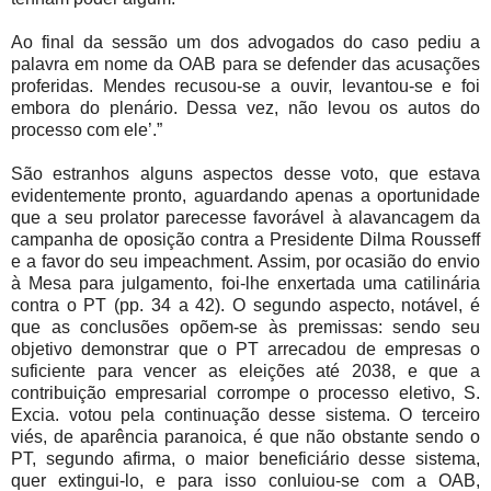
Ao final da sessão um dos advogados do caso pediu a
palavra em nome da OAB para se defender das acusações
proferidas. Mendes recusou-se a ouvir, levantou-se e foi
embora do plenário. Dessa vez, não levou os autos do
processo com ele’.”
São estranhos alguns aspectos desse voto, que estava
evidentemente pronto, aguardando apenas a oportunidade
que a seu prolator parecesse favorável à alavancagem da
campanha de oposição contra a Presidente Dilma Rousseff
e a favor do seu impeachment. Assim, por ocasião do envio
à Mesa para julgamento, foi-lhe enxertada uma catilinária
contra o PT (pp. 34 a 42). O segundo aspecto, notável, é
que as conclusões opõem-se às premissas: sendo seu
objetivo demonstrar que o PT arrecadou de empresas o
suficiente para vencer as eleições até 2038, e que a
contribuição empresarial corrompe o processo eletivo, S.
Excia. votou pela continuação desse sistema. O terceiro
viés, de aparência paranoica, é que não obstante sendo o
PT, segundo afirma, o maior beneficiário desse sistema,
quer extingui-lo, e para isso conluiou-se com a OAB,