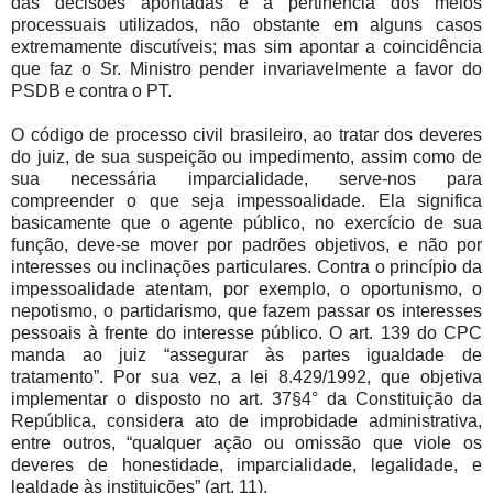
das decisões apontadas e a pertinência dos meios
processuais utilizados, não obstante em alguns casos
extremamente discutíveis; mas sim apontar a coincidência
que faz o Sr. Ministro pender invariavelmente a favor do
PSDB e contra o PT.
O código de processo civil brasileiro, ao tratar dos deveres
do juiz, de sua suspeição ou impedimento, assim como de
sua necessária imparcialidade, serve-nos para
compreender o que seja impessoalidade. Ela significa
basicamente que o agente público, no exercício de sua
função, deve-se mover por padrões objetivos, e não por
interesses ou inclinações particulares. Contra o princípio da
impessoalidade atentam, por exemplo, o oportunismo, o
nepotismo, o partidarismo, que fazem passar os interesses
pessoais à frente do interesse público. O art. 139 do CPC
manda ao juiz “assegurar às partes igualdade de
tratamento”. Por sua vez, a lei 8.429/1992, que objetiva
implementar o disposto no art. 37§4° da Constituição da
República, considera ato de improbidade administrativa,
entre outros, “qualquer ação ou omissão que viole os
deveres de honestidade, imparcialidade, legalidade, e
lealdade às instituições” (art. 11).