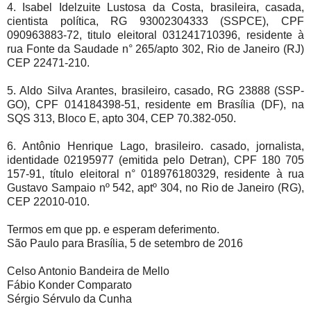
4. Isabel Idelzuite Lustosa da Costa, brasileira, casada,
cientista política, RG 93002304333 (SSPCE), CPF
090963883-72, titulo eleitoral 031241710396, residente à
rua Fonte da Saudade n° 265/apto 302, Rio de Janeiro (RJ)
CEP 22471-210.
5. Aldo Silva Arantes, brasileiro, casado, RG 23888 (SSP-
GO), CPF 014184398-51, residente em Brasília (DF), na
SQS 313, Bloco E, apto 304, CEP 70.382-050.
6. Antônio Henrique Lago, brasileiro. casado, jornalista,
identidade 02195977 (emitida pelo Detran), CPF 180 705
157-91, título eleitoral n° 018976180329, residente à rua
Gustavo Sampaio nº 542, aptº 304, no Rio de Janeiro (RG),
CEP 22010-010.
Termos em que pp. e esperam deferimento.
São Paulo para Brasília, 5 de setembro de 2016
Celso Antonio Bandeira de Mello
Fábio Konder Comparato
Sérgio Sérvulo da Cunha