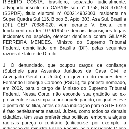
RIBEIRO COSTA, brasileiro, separado judicialmente,
advogado inscrito na OAB/DF sob n° 1758, RG 376453
(SSPDF), título eleitoral n° 000214932003, residente na
Super Quadra Sul 116, Bloco B, Apto. 303, Asa Sul, Brasília
(DF), CEP 70386-020, vêm perante V. Excia., com
fundamento na lei 1079/1950 e demais disposições legais
incidentes na espécie, oferecer denúncia contra GILMAR
FERREIRA MENDES, Ministro do Supremo Tribunal
Federal, domiciliado em Brasília (DF), pelas seguintes
razões de fato e de Direito:
1. O denunciado, que ocupou cargos de confiança
(Subchefe para Assuntos Jurídicos da Casa Civil e
Advogado Geral da União) no governo do ex-presidente
Fernando Henrique Cardoso (PSDB), foi por este nomeado,
em 2002, para o cargo de Ministro do Supremo Tribunal
Federal. Nessa Corte, não esconde sua gratidão ao ex-
presidente e sua simpatia por aquele partido, no qual esteve
a ponto de se filiar, antes de sua indicação para o STF. Esse
é fato perfeitamente natural. Juízes, como todos os demais
cidadãos, têm suas preferências políticas, embora a alguns
radicais pareça o contrário (criticou-se, por exemplo, a
indicação do ministro Edson Fachin, pela presidente Dilma