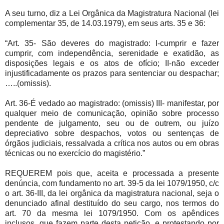
A seu turno, diz a Lei Orgânica da Magistratura Nacional (lei
complementar 35, de 14.03.1979), em seus arts. 35 e 36:
“Art. 35- São deveres do magistrado: I-cumprir e fazer
cumprir, com independência, serenidade e exatidão, as
disposições legais e os atos de ofício; II-não exceder
injustificadamente os prazos para sentenciar ou despachar;
…..(omissis).
Art. 36-É vedado ao magistrado: (omissis) III- manifestar, por
qualquer meio de comunicação, opinião sobre processo
pendente de julgamento, seu ou de outrem, ou juízo
depreciativo sobre despachos, votos ou sentenças de
órgãos judiciais, ressalvada a crítica nos autos ou em obras
técnicas ou no exercício do magistério.”
REQUEREM pois que, aceita e processada a presente
denúncia, com fundamento no art. 39-5 da lei 1079/1950, c/c
o art. 36-III, da lei orgânica da magistratura nacional, seja o
denunciado afinal destituído do seu cargo, nos termos do
art. 70 da mesma lei 1079/1950. Com os apêndices
inclusos, que fazem parte desta petição, e protestando por