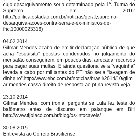
cujo desarquivamento seria determinado pela 1ª. Turma do
Supremo em 2016:
http://politica.estadao.com.br/noticias/geral,supremo-
desarquiva-acoes-contra-serra-e-ex-ministros-de-
fhc,10000023316)
04.02.2014
Gilmar Mendes acaba de emitir declaração pública de que
acha “esquisito” petistas condenados no julgamento do
mensalão conseguirem, em poucos dias, arrecadar recursos
para pagar suas multas. E ainda questiona se a “vaquinha”
levada a cabo por militantes do PT não seria “lavagem de
dinheiro”.http://www.ebc.com.br/noticias/brasil/2014/10/gilm
ar-mendes-cassa-direito-de-resposta-ao-pt-na-revista-veja
23.10.2014
Gilmar Mendes, com ironia, pergunta se Lula fez teste do
bafômetro antes de discurso em palanque em BH
http://www.tijolaco.com.br/blog/os-intocaveis/
30.08.2015
Entrevista ao Correio Brasiliense