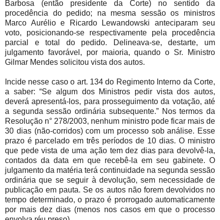
Barbosa (então presidente da Corte) no sentido da
procedência do pedido; na mesma sessão os ministros
Marco Aurélio e Ricardo Lewandowski anteciparam seu
voto, posicionando-se respectivamente pela procedência
parcial e total do pedido. Delineava-se, destarte, um
julgamento favorável, por maioria, quando o Sr. Ministro
Gilmar Mendes solicitou vista dos autos.
Incide nesse caso o art. 134 do Regimento Interno da Corte,
a saber: “Se algum dos Ministros pedir vista dos autos,
deverá apresentá-los, para prosseguimento da votação, até
a segunda sessão ordinária subsequente.” Nos termos da
Resolução n° 278/2003, nenhum ministro pode ficar mais de
30 dias (não-corridos) com um processo sob análise. Esse
prazo é parcelado em três períodos de 10 dias. O ministro
que pede vista de uma ação tem dez dias para devolvê-la,
contados da data em que recebê-la em seu gabinete. O
julgamento da matéria terá continuidade na segunda sessão
ordinária que se seguir à devolução, sem necessidade de
publicação em pauta. Se os autos não forem devolvidos no
tempo determinado, o prazo é prorrogado automaticamente
por mais dez dias (menos nos casos em que o processo
envolva réu preso).