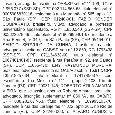
casado, advogado inscrito na OAB/SP sob n° 11.199, RG nº
1.956.077 (SSP-SP), CPF 002.114.868-68, título eleitoral n°
0005906830116, residente à rua Maranhão n° 565, apto. 12,
São Paulo (SP), CEP 01240-001; FÁBIO KONDER
COMPARATO, brasileiro, viúvo, advogado e professor
universitário aposentado, RG nº 1.850.540 (SSP-SP), CPF
003322678-49, título eleitoral n° 862996401-67, residente à
Rua Bennet, nº 349, em São Paulo (SP), CEP 05464-010;
SÉRGIO SÉRVULO DA CUNHA, brasileiro, casado,
advogado inscrito na OAB/SP sob n° 12.859, RG 1793438
(SSP-SP), CPF 071134638-00, título eleitoral n°
1067401401-83, residente à rua Paraíba n° 92, em Santos
(SP), CEP 11065-470; ENY RAYMUNDO MOREIRA,
brasileira, advogada inscrita na OAB/RJ sob nº 16.912, CPF
135518257-34, título eleitoral n° 17417450370, com
escritório à Rua México n° 111 – grupo 2.108, Rio de
Janeiro (RJ), CEP 20031-145; ROBERTO ÁTILA AMARAL
VIEIRA, que se assina apenas Roberto Amaral, brasileiro,
advogado, inscrição suplementar nº 836 ‘A’, na OAB/RJ,
CPF 038.281.077-53, título eleitoral nº 169995103-70,
residente à rua das Laranjeiras n° 322, apto 201, no Rio de
Janeiro (RJ), CEP 22240-003; e ÁLVARO AUGUSTO