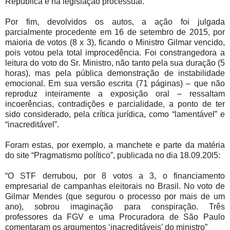
República e na legislação processual.
Por fim, devolvidos os autos, a ação foi julgada
parcialmente procedente em 16 de setembro de 2015, por
maioria de votos (8 x 3), ficando o Ministro Gilmar vencido,
pois votou pela total improcedência. Foi constrangedora a
leitura do voto do Sr. Ministro, não tanto pela sua duração (5
horas), mas pela pública demonstração de instabilidade
emocional. Em sua versão escrita (71 páginas) – que não
reproduz inteiramente a exposição oral – ressaltam
incoerências, contradições e parcialidade, a ponto de ter
sido considerado, pela crítica jurídica, como “lamentável” e
“inacreditável”.
Foram estas, por exemplo, a manchete e parte da matéria
do site “Pragmatismo político”, publicada no dia 18.09.20l5:
“O STF derrubou, por 8 votos a 3, o financiamento
empresarial de campanhas eleitorais no Brasil. No voto de
Gilmar Mendes (que segurou o processo por mais de um
ano), sobrou imaginação para conspiração. Três
professores da FGV e uma Procuradora de São Paulo
comentaram os argumentos ‘inacreditáveis’ do ministro”