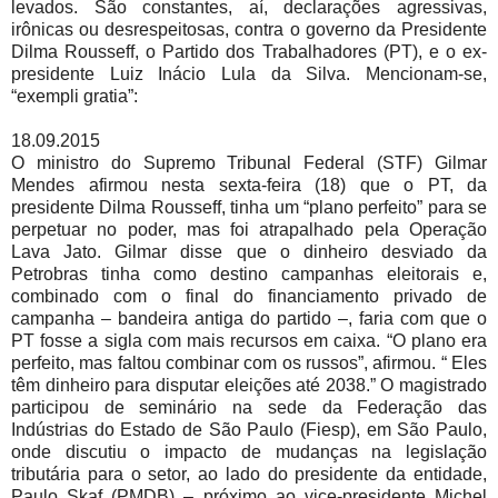
levados. São constantes, aí, declarações agressivas,
irônicas ou desrespeitosas, contra o governo da Presidente
Dilma Rousseff, o Partido dos Trabalhadores (PT), e o ex-
presidente Luiz Inácio Lula da Silva. Mencionam-se,
“exempli gratia”:
18.09.2015
O ministro do Supremo Tribunal Federal (STF) Gilmar
Mendes afirmou nesta sexta-feira (18) que o PT, da
presidente Dilma Rousseff, tinha um “plano perfeito” para se
perpetuar no poder, mas foi atrapalhado pela Operação
Lava Jato. Gilmar disse que o dinheiro desviado da
Petrobras tinha como destino campanhas eleitorais e,
combinado com o final do financiamento privado de
campanha – bandeira antiga do partido –, faria com que o
PT fosse a sigla com mais recursos em caixa. “O plano era
perfeito, mas faltou combinar com os russos”, afirmou. “ Eles
têm dinheiro para disputar eleições até 2038.” O magistrado
participou de seminário na sede da Federação das
Indústrias do Estado de São Paulo (Fiesp), em São Paulo,
onde discutiu o impacto de mudanças na legislação
tributária para o setor, ao lado do presidente da entidade,
Paulo Skaf (PMDB) – próximo ao vice-presidente Michel