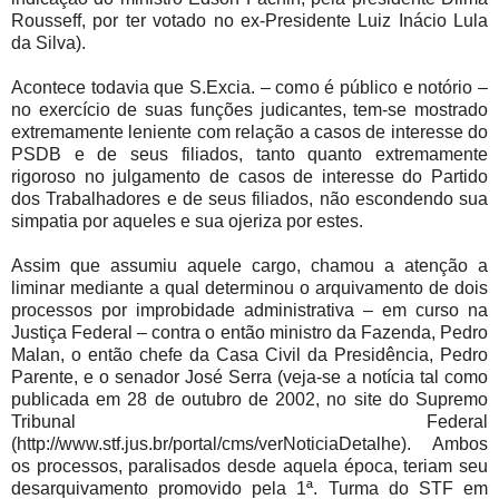
Rousseff, por ter votado no ex-Presidente Luiz Inácio Lula
da Silva).
Acontece todavia que S.Excia. – como é público e notório –
no exercício de suas funções judicantes, tem-se mostrado
extremamente leniente com relação a casos de interesse do
PSDB e de seus filiados, tanto quanto extremamente
rigoroso no julgamento de casos de interesse do Partido
dos Trabalhadores e de seus filiados, não escondendo sua
simpatia por aqueles e sua ojeriza por estes.
Assim que assumiu aquele cargo, chamou a atenção a
liminar mediante a qual determinou o arquivamento de dois
processos por improbidade administrativa – em curso na
Justiça Federal – contra o então ministro da Fazenda, Pedro
Malan, o então chefe da Casa Civil da Presidência, Pedro
Parente, e o senador José Serra (veja-se a notícia tal como
publicada em 28 de outubro de 2002, no site do Supremo
Tribunal Federal
(http://www.stf.jus.br/portal/cms/verNoticiaDetalhe). Ambos
os processos, paralisados desde aquela época, teriam seu
desarquivamento promovido pela 1ª. Turma do STF em