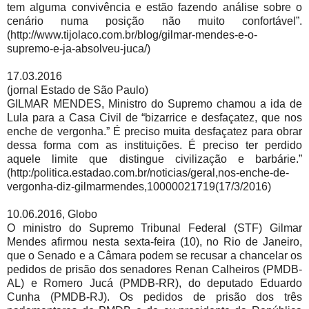
tem alguma convivência e estão fazendo análise sobre o
cenário numa posição não muito confortável”.
(http://www.tijolaco.com.br/blog/gilmar-mendes-e-o-
supremo-e-ja-absolveu-juca/)
17.03.2016
(jornal Estado de São Paulo)
GILMAR MENDES, Ministro do Supremo chamou a ida de
Lula para a Casa Civil de “bizarrice e desfaçatez, que nos
enche de vergonha.” É preciso muita desfaçatez para obrar
dessa forma com as instituições. É preciso ter perdido
aquele limite que distingue civilização e barbárie.”
(http:/politica.estadao.com.br/noticias/geral,nos-enche-de-
vergonha-diz-gilmarmendes,10000021719(17/3/2016)
10.06.2016, Globo
O ministro do Supremo Tribunal Federal (STF) Gilmar
Mendes afirmou nesta sexta-feira (10), no Rio de Janeiro,
que o Senado e a Câmara podem se recusar a chancelar os
pedidos de prisão dos senadores Renan Calheiros (PMDB-
AL) e Romero Jucá (PMDB-RR), do deputado Eduardo
Cunha (PMDB-RJ). Os pedidos de prisão dos três