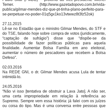
Temer. (http://www.gazetadopovo.com.br/vida-
publica/gilmar-mendes-diz-que-pt-tinha-plano-perfeito-para-
se-perpetuar-no-poder-01q5gx1ko13vtwwz8t3fz52ok)
27.11.2015
Lê-se no Estadão que o ministro Gilmar Mendes, do STF e
do TSE, falando hoje sobre compra de votos (juridicamente,
“captação de sufrágio”) disse que “dispõe-se da
possibilidade de fazer políticas públicas para aquela
finalidade. Aumentar Bolsa Família em ano eleitoral,
aumentar o número de pescadores que recebem a Bolsa
Defeso”.
02.03.2016
Na REDE GNI, o dr. Gilmar Mendes acusa Lula de tentar
intimidá-lo.
24.05.2016
“Não vi isso [tentativa de obstruir a Lava Jato]. A não ser,
uma certa impropriedade em relação à referência ao
Supremo. Sempre vem essa história: já falei com os juízes
ou coisa do tipo. Mas é uma conversa entre pessoas que