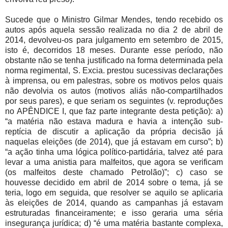
Sucede que o Ministro Gilmar Mendes, tendo recebido os
autos após aquela sessão realizada no dia 2 de abril de
2014, devolveu-os para julgamento em setembro de 2015,
isto é, decorridos 18 meses. Durante esse período, não
obstante não se tenha justificado na forma determinada pela
norma regimental, S. Excia. prestou sucessivas declarações
à imprensa, ou em palestras, sobre os motivos pelos quais
não devolvia os autos (motivos aliás não-compartilhados
por seus pares), e que seriam os seguintes (v. reproduções
no APÊNDICE I, que faz parte integrante desta petição): a)
“a matéria não estava madura e havia a intenção sub-
reptícia de discutir a aplicação da própria decisão já
naquelas eleições (de 2014), que já estavam em curso”; b)
“a ação tinha uma lógica político-partidária, talvez até para
levar a uma anistia para malfeitos, que agora se verificam
(os malfeitos deste chamado Petrolão)”; c) caso se
houvesse decidido em abril de 2014 sobre o tema, já se
teria, logo em seguida, que resolver se aquilo se aplicaria
às eleições de 2014, quando as campanhas já estavam
estruturadas financeiramente; e isso geraria uma séria
insegurança jurídica; d) “é uma matéria bastante complexa,