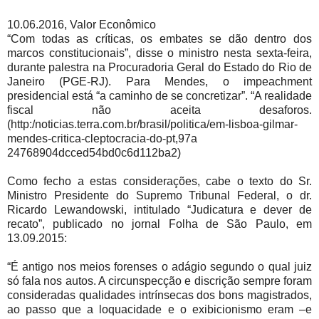
10.06.2016, Valor Econômico
“Com todas as críticas, os embates se dão dentro dos
marcos constitucionais”, disse o ministro nesta sexta-feira,
durante palestra na Procuradoria Geral do Estado do Rio de
Janeiro (PGE-RJ). Para Mendes, o impeachment
presidencial está “a caminho de se concretizar”. “A realidade
fiscal não aceita desaforos.
(http:/noticias.terra.com.br/brasil/politica/em-lisboa-gilmar-
mendes-critica-cleptocracia-do-pt,97a
24768904dcced54bd0c6d112ba2)
Como fecho a estas considerações, cabe o texto do Sr.
Ministro Presidente do Supremo Tribunal Federal, o dr.
Ricardo Lewandowski, intitulado “Judicatura e dever de
recato”, publicado no jornal Folha de São Paulo, em
13.09.2015:
“É antigo nos meios forenses o adágio segundo o qual juiz
só fala nos autos. A circunspecção e discrição sempre foram
consideradas qualidades intrínsecas dos bons magistrados,
ao passo que a loquacidade e o exibicionismo eram –e