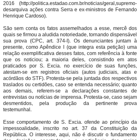
2016 (http://politica.estadao.com.br/noticias/geral,supremo-
desarquiva ações contra Serra e ex-ministros de Fernando
Henrique Cardoso).
São sem conta os fatos assemelhados a esse, mercê dos
quais se firmou a aludida notoriedade, tornando dispensável
sua prova (CPC, art. 374-I). Os denunciantes juntam à
presente, como Apêndice I (que integra esta petição) uma
relação exemplificativa desses fatos, com referência à fonte
que os noticiou; a maioria deles, consistindo em atos
praticados por S. Excia. no exercício de suas funções,
atestam-se em registros oficiais (autos judiciais, atas e
acórdãos do STF). Protesta-se pela juntada dos respectivos
traslados ou certidões, caso se entenda necessário; quanto
aos demais, referem-se a declarações constantes de
entrevistas ou notícias de imprensa. Protesta-se, caso sejam
desmentidos, pela produção da pertinente prova
testemunhal.
Esse comportamento de S. Excia. ofende ao princípio da
impessoalidade, inscrito no art. 37 da Constituição da
República. O interesse, aqui, não é discutir o fundamento