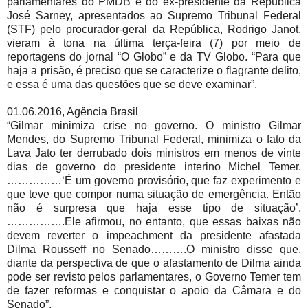
parlamentares do PMDB e do ex-presidente da República
José Sarney, apresentados ao Supremo Tribunal Federal
(STF) pelo procurador-geral da República, Rodrigo Janot,
vieram à tona na última terça-feira (7) por meio de
reportagens do jornal “O Globo” e da TV Globo. “Para que
haja a prisão, é preciso que se caracterize o flagrante delito,
e essa é uma das questões que se deve examinar”.
01.06.2016, Agência Brasil
“Gilmar minimiza crise no governo. O ministro Gilmar
Mendes, do Supremo Tribunal Federal, minimiza o fato da
Lava Jato ter derrubado dois ministros em menos de vinte
dias de governo do presidente interino Michel Temer.
……………‘É um governo provisório, que faz experimento e
que teve que compor numa situação de emergência. Então
não é surpresa que haja esse tipo de situação’.
…………….Ele afirmou, no entanto, que essas baixas não
devem reverter o impeachment da presidente afastada
Dilma Rousseff no Senado……….O ministro disse que,
diante da perspectiva de que o afastamento de Dilma ainda
pode ser revisto pelos parlamentares, o Governo Temer tem
de fazer reformas e conquistar o apoio da Câmara e do
Senado”.