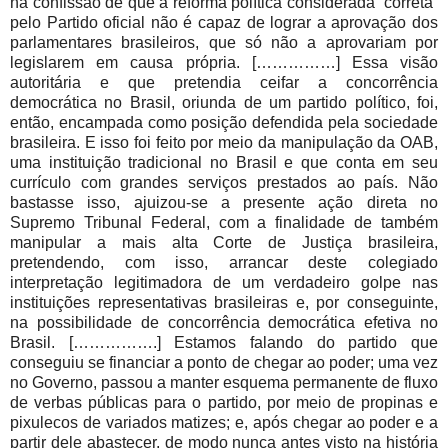
na confissão de que a reforma política considerada “correta”
pelo Partido oficial não é capaz de lograr a aprovação dos
parlamentares brasileiros, que só não a aprovariam por
legislarem em causa própria. [……………] Essa visão
autoritária e que pretendia ceifar a concorrência
democrática no Brasil, oriunda de um partido político, foi,
então, encampada como posição defendida pela sociedade
brasileira. E isso foi feito por meio da manipulação da OAB,
uma instituição tradicional no Brasil e que conta em seu
currículo com grandes serviços prestados ao país. Não
bastasse isso, ajuizou-se a presente ação direta no
Supremo Tribunal Federal, com a finalidade de também
manipular a mais alta Corte de Justiça brasileira,
pretendendo, com isso, arrancar deste colegiado
interpretação legitimadora de um verdadeiro golpe nas
instituições representativas brasileiras e, por conseguinte,
na possibilidade de concorrência democrática efetiva no
Brasil. […………….] Estamos falando do partido que
conseguiu se financiar a ponto de chegar ao poder; uma vez
no Governo, passou a manter esquema permanente de fluxo
de verbas públicas para o partido, por meio de propinas e
pixulecos de variados matizes; e, após chegar ao poder e a
partir dele abastecer, de modo nunca antes visto na história