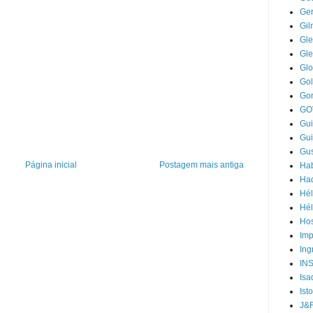
Ger
Gi
Gle
Gl
Gl
Go
Go
GO
Gui
Gui
Gus
Página inicial
Postagem mais antiga
Hab
Ha
Hél
Hél
Hos
Im
Ing
IN
Isa
Ist
J&