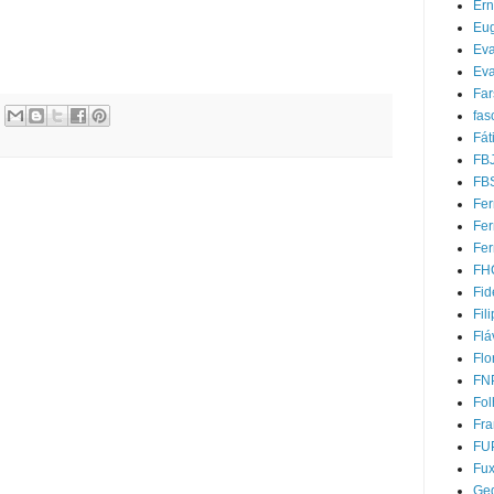
Ern
Eug
Ev
Eva
Far
fas
Fát
FB
FB
Fer
Fe
Fer
FH
Fid
Fil
Flá
Flo
FN
Fol
Fra
FU
Fu
Ged