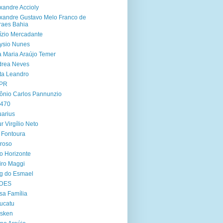
xandre Accioly
xandre Gustavo Melo Franco de
aes Bahia
ízio Mercadante
ysio Nunes
 Maria Araújo Temer
drea Neves
ta Leandro
PR
ônio Carlos Pannunzio
 470
arius
ur Virgílio Neto
 Fontoura
roso
o Horizonte
iro Maggi
g do Esmael
DES
sa Família
ucatu
asken