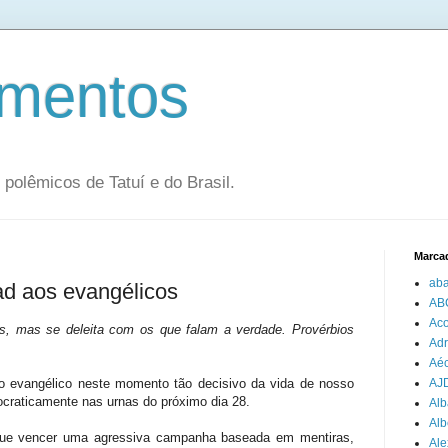
mentos
olêmicos de Tatuí e do Brasil.
Marca
aba
ad aos evangélicos
AB
Aco
s, mas se deleita com os que falam a verdade. Provérbios
Adr
Aéc
vo evangélico neste momento tão decisivo da vida de nosso
AJ
mocraticamente nas urnas do próximo dia 28.
Alb
Alb
 que vencer uma agressiva campanha baseada em mentiras,
Ale