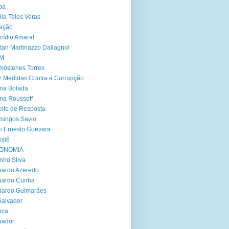
ba
ila Teles Veras
ação
cídio Amaral
tan Martinazzo Dallagnol
M
óstenes Torres
 Medidas Contra a Corrupção
ma Bolada
ma Rousseff
eito de Resposta
mingos Savio
 Ernesto Guevara
siê
ONOMIA
nho Silva
ardo Azeredo
uardo Cunha
uardo Guimarães
Salvador
oca
uador