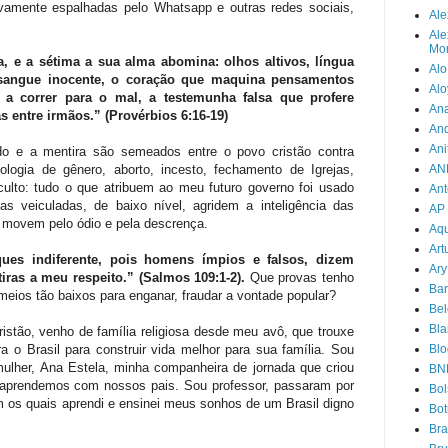
vamente espalhadas pelo Whatsapp e outras redes sociais,
Ale
Ale
Mor
a, e a sétima a sua alma abomina: olhos altivos, língua
Alo
sangue inocente, o coração que maquina pensamentos
Alo
a correr para o mal, a testemunha falsa que profere
Ana
 entre irmãos.” (Provérbios 6:16-19)
An
Ani
o e a mentira são semeados entre o povo cristão contra
logia de gênero, aborto, incesto, fechamento de Igrejas,
AN
 culto: tudo o que atribuem ao meu futuro governo foi usado
Ant
s veiculadas, de baixo nível, agridem a inteligência das
AP
 movem pelo ódio e pela descrença.
Aqu
Art
ues indiferente, pois homens ímpios e falsos, dizem
Ary
iras a meu respeito.” (Salmos 109:1-2).
Que provas tenho
Bar
eios tão baixos para enganar, fraudar a vontade popular?
Bel
Bla
ristão, venho de família religiosa desde meu avô, que trouxe
 o Brasil para construir vida melhor para sua família. Sou
Blo
her, Ana Estela, minha companheira de jornada que criou
BN
e aprendemos com nossos pais. Sou professor, passaram por
Bol
 os quais aprendi e ensinei meus sonhos de um Brasil digno
Bot
Br