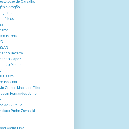
esto José de Carvalho
ênio Aragão
angelho
ngélicos
sa
cismo
ima Bezerra
JD
SSAN
nando Bezerra
rnando Capez
nando Morais
C
el Castro
ipe Boechat
vio Gomes Machado Filho
restan Fernandes Junior
P
ha de S. Paulo
ncisco Prehn Zavascki
P
x
del Vieira Lima