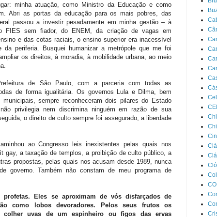
Bru
ugar: minha atuação, como Ministro da Educação e como
Bu
im. Abri as portas da educação para os mais pobres, das
Ca
deral passou a investir pesadamente em minha gestão – à
Câ
 do FIES sem fiador, do ENEM, da criação de vagas em
ensino e das cotas raciais, o ensino superior era inacessível
Ca
e da periferia. Busquei humanizar a metrópole que me foi
Ca
mpliar os direitos, à moradia, à mobilidade urbana, ao meio
Car
na.
Car
Cas
efeitura de São Paulo, com a parceria com todas as
Cás
todas de forma igualitária. Os governos Lula e Dilma, bem
Cel
 municipais, sempre reconheceram dois pilares do Estado
CE
, não privilegia nem discrimina ninguém em razão de sua
Chi
seguida, o direito de culto sempre foi assegurado, a liberdade
Chi
Cin
minhou ao Congresso leis inexistentes pelas quais nos
Clá
it gay, a taxação de templos, a proibição de culto público, a
Clá
utras propostas, pelas quais nos acusam desde 1989, nunca
Cló
s de governo. Também não constam de meu programa de
Col
CO
Con
s profetas. Eles se aproximam de vós disfarçados de
Con
ão como lobos devoradores. Pelos seus frutos os
m colher uvas de um espinheiro ou figos das ervas
Cri