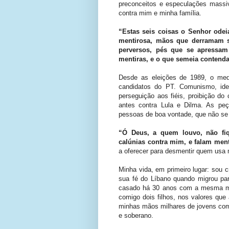
preconceitos e especulações massi
contra mim e minha família.
“Estas seis coisas o Senhor odei
mentirosa, mãos que derramam 
perversos, pés que se apressam 
mentiras, e o que semeia contendas
Desde as eleições de 1989, o med
candidatos do PT. Comunismo, ideo
perseguição aos fiéis, proibição do
antes contra Lula e Dilma. As peça
pessoas de boa vontade, que não se
“Ó Deus, a quem louvo, não fiq
calúnias contra mim, e falam ment
a oferecer para desmentir quem usa m
Minha vida, em primeiro lugar: sou c
sua fé do Líbano quando migrou para
casado há 30 anos com a mesma mul
comigo dois filhos, nos valores qu
minhas mãos milhares de jovens com
e soberano.