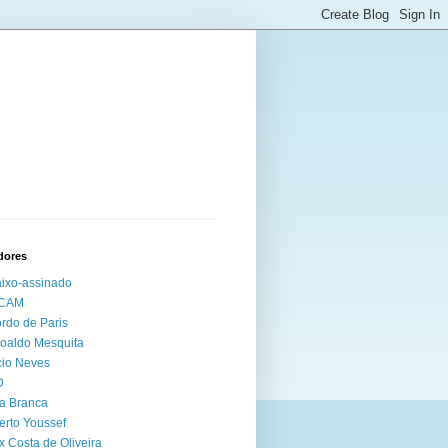
dores
ixo-assinado
CAM
rdo de Paris
oaldo Mesquita
io Neves
D
a Branca
erto Youssef
x Costa de Oliveira