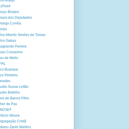
no Araújo
zzFeed
buçu Borges
mara dos Deputados
margo Corrêa
nnes
los Alberto Simões de Tomaz
los Gabas
agrande Pereira
sio Conserino
so de Mello
PAL
co Buarque
co Pinheiro
eastas
udia Sousa Leitão
udio Botelho
vis de Barros Filho
her de Pau
NDSEF
fúcio Moura
gregação Cristã
stiano Zanin Martins