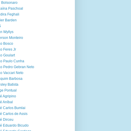
r Bolsonaro
aína Paschoal
dira Feghali
ier Barden
S
n Wyllys
erson Monteiro
ão Bosco
o Feres Jr
o Goulart
ão Paulo Cunha
o Pedro Gebran Neto
o Vaccari Neto
aquim Barbosa
sley Batista
ge Pontual
é Agripino
é Aníbal
é Carlos Bumlai
é Carlos de Assis
é Dirceu
é Eduardo Bicudo