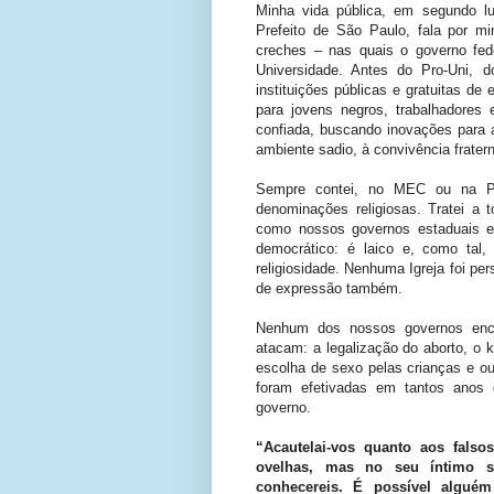
Minha vida pública, em segundo l
Prefeito de São Paulo, fala por m
creches – nas quais o governo fe
Universidade. Antes do Pro-Uni,
instituições públicas e gratuitas de 
para jovens negros, trabalhadores 
confiada, buscando inovações para a
ambiente sadio, à convivência frater
Sempre contei, no MEC ou na Pr
denominações religiosas. Tratei a 
como nossos governos estaduais e
democrático: é laico e, como tal
religiosidade. Nenhuma Igreja foi per
de expressão também.
Nenhum dos nossos governos enca
atacam: a legalização do aborto, o k
escolha de sexo pelas crianças e o
foram efetivadas em tantos ano
governo.
“Acautelai-vos quanto aos falso
ovelhas, mas no seu íntimo s
conhecereis. É possível algué