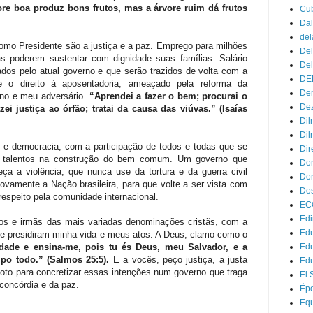
re boa produz bons frutos, mas a árvore ruim dá frutos
Cu
Dal
del
como Presidente são a justiça e a paz. Emprego para milhões
Del
 poderem sustentar com dignidade suas famílias. Salário
Del
ados pelo atual governo e que serão trazidos de volta com a
DE
 e o direito à aposentadoria, ameaçado pela reforma da
Dem
rno e meu adversário.
“Aprendei a fazer o bem; procurai o
Dez
zei justiça ao órfão; tratai da causa das viúvas.” (Isaías
Dil
Dil
o e democracia, com a participação de todos e todas que se
Dir
 talentos na construção do bem comum. Um governo que
Do
ça a violência, que nunca use da tortura e da guerra civil
Don
ovamente a Nação brasileira, para que volte a ser vista com
Dos
espeito pela comunidade internacional.
EC
Edi
ãos e irmãs das mais variadas denominações cristãs, com a
Edu
re presidiram minha vida e meus atos. A Deus, clamo como o
dade e ensina-me, pois tu és Deus, meu Salvador, e a
Ed
po todo.” (Salmos 25:5).
E a vocês, peço justiça, a justa
Ed
oto para concretizar essas intenções num governo que traga
El 
 concórdia e da paz.
Ép
Eq