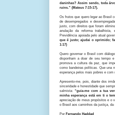
daninhas? Assim sendo, toda árvo
ruins.” (Mateus 7:15-17).
Os frutos que quero legar ao Brasil 
de desempregados e desempregadas
justo, com direitos que foram elimin
anulação da reforma trabalhista,
Previdência apoiada pelo atual gove
que é justo; ajudai o oprimido; fa
1:17)
Quero governar o Brasil com diálog
disponham a doar de seu tempo e
promova a cultura da paz, que impe
como bandeiras políticas. Que una n
esperança pelos mais pobres e com r
Apresento-me, pois, diante dos irm
sinceridade e honestidade que semp
salmista:
“guia-me com a tua ver
minha esperança está em ti o tem
apreciação de meus propósitos e o v
o Brasil aos caminhos da justiça, da
Por
Fernando Haddad