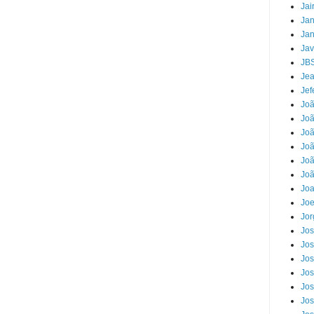
Jai
Jan
Jan
Jav
JB
Jea
Jef
Jo
Joã
Joã
Jo
Joã
Joã
Jo
Joe
Jor
Jos
Jos
Jos
Jos
Jos
Jos