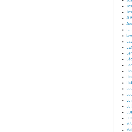
Jos
Jos
Jos
JU
Jus
La
law
Lay
LE
Len
Léo
Leo
Lie
Lin
Lis
Luc
Luc
Luí
Luí
LU
Lul
MA
Mai