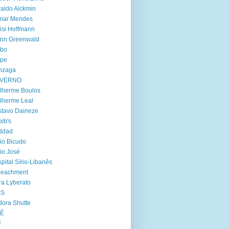
aldo Alckmin
lmar Mendes
isi Hoffmann
enn Greenwald
obo
lpe
nzaga
VERNO
lherme Boulos
lherme Leal
tavo Daineze
ib's
ddad
io Bicudo
io José
pital Sírio-Libanês
peachment
ra Lyberato
SS
dora Shutte
oÉ
F