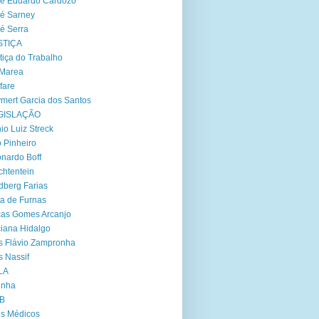
é Eduardo Cardozo
é Sarney
é Serra
STIÇA
tiça do Trabalho
 Marea
fare
mert Garcia dos Santos
GISLAÇÃO
io Luiz Streck
 Pinheiro
nardo Boff
chtentein
dberg Farias
ta de Furnas
as Gomes Arcanjo
iana Hidalgo
s Flávio Zampronha
s Nassif
LA
inha
B
s Médicos