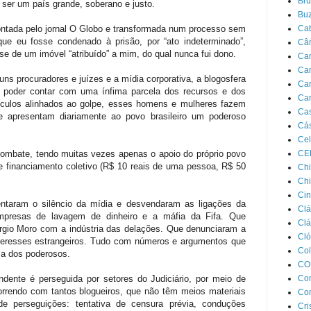
Bru
a ser um país grande, soberano e justo.
Bu
tada pelo jornal O Globo e transformada num processo sem
Ca
e eu fosse condenado à prisão, por “ato indeterminado”,
Câ
e de um imóvel “atribuído” a mim, do qual nunca fui dono.
Ca
Ca
uns procuradores e juízes e a mídia corporativa, a blogosfera
Car
m poder contar com uma ínfima parcela dos recursos e dos
Car
ículos alinhados ao golpe, esses homens e mulheres fazem
Cas
e apresentam diariamente ao povo brasileiro um poderoso
Cás
Cel
combate, tendo muitas vezes apenas o apoio do próprio povo
CE
e financiamento coletivo (R$ 10 reais de uma pessoa, R$ 50
Chi
Chi
Cin
entaram o silêncio da mídia e desvendaram as ligações da
Clá
mpresas de lavagem de dinheiro e a máfia da Fifa. Que
Clá
gio Moro com a indústria das delações. Que denunciaram a
Cló
nteresses estrangeiros. Tudo com números e argumentos que
Col
a dos poderosos.
CO
ente é perseguida por setores do Judiciário, por meio de
Con
orrendo com tantos blogueiros, que não têm meios materiais
Con
de perseguições: tentativa de censura prévia, conduções
Cri