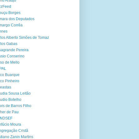
no Araújo
zzFeed
buçu Borges
mara dos Deputados
margo Corrêa
nnes
los Alberto Simões de Tomaz
los Gabas
agrande Pereira
sio Conserino
so de Mello
PAL
co Buarque
co Pinheiro
eastas
udia Sousa Leitão
udio Botelho
vis de Barros Filho
her de Pau
NDSEF
fúcio Moura
gregação Cristã
stiano Zanin Martins