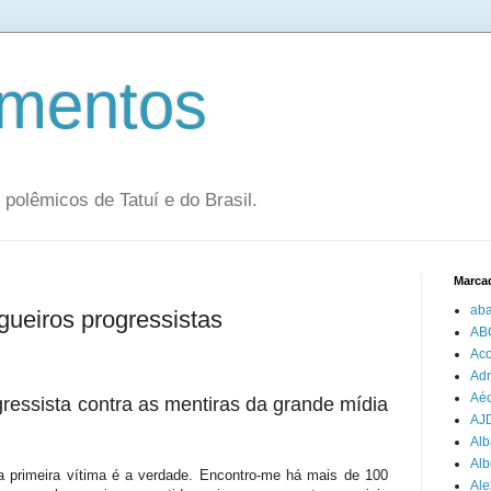
mentos
olêmicos de Tatuí e do Brasil.
Marca
aba
gueiros progressistas
AB
Aco
Adr
Aéc
gressista contra as mentiras da grande mídia
AJ
Alb
Alb
 a primeira vítima é a verdade. Encontro-me há mais de 100
Ale