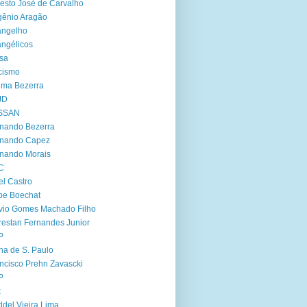
esto José de Carvalho
ênio Aragão
angelho
ngélicos
sa
cismo
ima Bezerra
JD
SSAN
nando Bezerra
rnando Capez
nando Morais
C
el Castro
ipe Boechat
vio Gomes Machado Filho
restan Fernandes Junior
P
ha de S. Paulo
ncisco Prehn Zavascki
P
x
del Vieira Lima