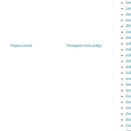
Jai
Jan
Jan
Jav
JB
Jea
Jef
Jo
Página inicial
Postagem mais antiga
Joã
Joã
Jo
Joã
Joã
Jo
Joe
Jor
Jos
Jos
Jos
Jos
Jos
Jos