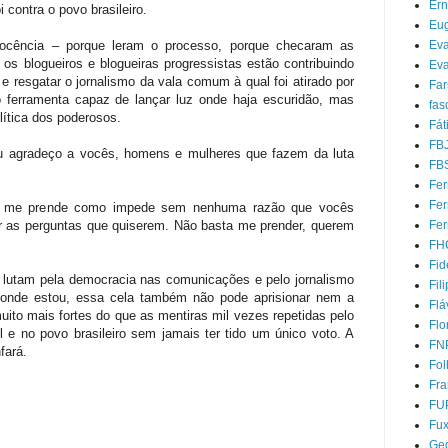
Ern
 contra o povo brasileiro.
Eug
nocência – porque leram o processo, porque checaram as
Ev
os blogueiros e blogueiras progressistas estão contribuindo
Eva
 e resgatar o jornalismo da vala comum à qual foi atirado por
Far
ferramenta capaz de lançar luz onde haja escuridão, mas
fas
ítica dos poderosos.
Fát
FB
eu agradeço a vocês, homens e mulheres que fazem da luta
FB
Fer
Fe
o só me prende como impede sem nenhuma razão que vocês
er as perguntas que quiserem. Não basta me prender, querem
Fer
FH
Fid
lutam pela democracia nas comunicações e pelo jornalismo
Fil
 onde estou, essa cela também não pode aprisionar nem a
Flá
ito mais fortes do que as mentiras mil vezes repetidas pelo
Flo
l e no povo brasileiro sem jamais ter tido um único voto. A
FN
fará.
Fol
Fra
FU
Fu
Ged