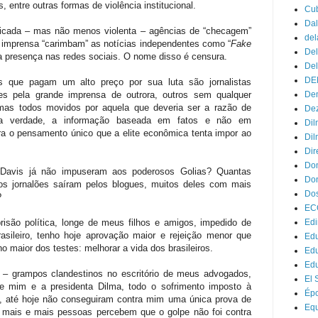
, entre outras formas de violência institucional.
Cu
Dal
ticada – mas não menos violenta – agências de “checagem”
del
 imprensa “carimbam” as notícias independentes como “
Fake
Del
a presença nas redes sociais. O nome disso é censura.
Del
DE
 que pagam um alto preço por sua luta são jornalistas
es pela grande imprensa de outrora, outros sem qualquer
Dem
 mas todos movidos por aquela que deveria ser a razão de
Dez
ela verdade, a informação baseada em fatos e não em
Dil
ra o pensamento único que a elite econômica tenta impor ao
Dil
Dir
Do
 Davis já não impuseram aos poderosos Golias? Quantas
Don
os jornalões saíram pelos blogues, muitos deles com mais
Dos
?
EC
são política, longe de meus filhos e amigos, impedido de
Edi
sileiro, tenho hoje aprovação maior e rejeição menor que
Edu
 maior dos testes: melhorar a vida dos brasileiros.
Ed
Ed
 – grampos clandestinos no escritório de meus advogados,
El 
re mim e a presidenta Dilma, todo o sofrimento imposto à
Ép
 –, até hoje não conseguiram contra mim uma única prova de
Eq
a mais e mais pessoas percebem que o golpe não foi contra