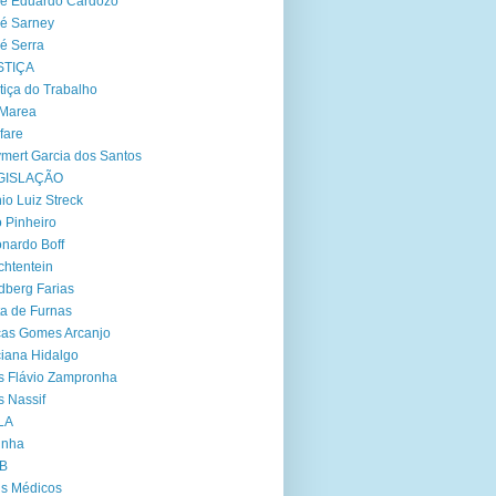
é Eduardo Cardozo
é Sarney
é Serra
STIÇA
tiça do Trabalho
 Marea
fare
mert Garcia dos Santos
GISLAÇÃO
io Luiz Streck
 Pinheiro
nardo Boff
chtentein
dberg Farias
ta de Furnas
as Gomes Arcanjo
iana Hidalgo
s Flávio Zampronha
s Nassif
LA
inha
B
s Médicos