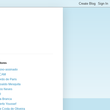
dores
ixo-assinado
CAM
rdo de Paris
oaldo Mesquita
io Neves
D
a Branca
erto Youssef
x Costa de Oliveira