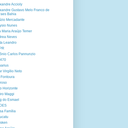
xandre Accioly
xandre Gustavo Melo Franco de
aes Bahia
ízio Mercadante
ysio Nunes
 Maria Araújo Temer
drea Neves
ta Leandro
PR
ônio Carlos Pannunzio
 470
arius
ur Virgílio Neto
 Fontoura
roso
o Horizonte
iro Maggi
g do Esmael
DES
sa Família
ucatu
asken