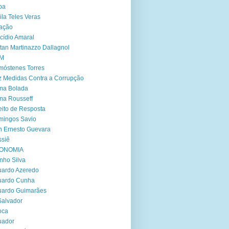
ba
ila Teles Veras
ação
cídio Amaral
tan Martinazzo Dallagnol
M
óstenes Torres
 Medidas Contra a Corrupção
ma Bolada
ma Rousseff
eito de Resposta
mingos Savio
 Ernesto Guevara
siê
ONOMIA
nho Silva
ardo Azeredo
uardo Cunha
uardo Guimarães
Salvador
oca
uador