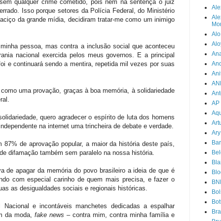
, sem qualquer crime cometido, pois nem na sentença o juiz
Ale
errado. Isso porque setores da Polícia Federal, do Ministério
Ale
maciço da grande mídia, decidiram tratar-me como um inimigo
Mor
Alo
Alo
 minha pessoa, mas contra a inclusão social que aconteceu
Ana
nia nacional exercida pelos meus governos. E a principal
i e continuará sendo a mentira, repetida mil vezes por suas
An
Ani
AN
o como uma provação, graças à boa memória, à solidariedade
Ant
ral.
AP
Aqu
olidariedade, quero agradecer o espírito de luta dos homens
Art
ndependente na internet uma trincheira de debate e verdade.
Ary
Bar
 87% de aprovação popular, a maior da história deste país,
de difamação também sem paralelo na nossa história.
Bel
Bla
va de apagar da memória do povo brasileiro a ideia de que é
Blo
ando com especial carinho de quem mais precisa, e fazer o
BN
as as desigualdades sociais e regionais históricas.
Bol
Bot
 Nacional e incontáveis manchetes dedicadas a espalhar
Br
gem da moda,
fake news
– contra mim, contra minha família e