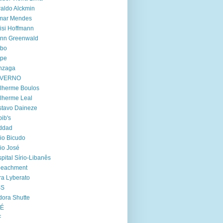
aldo Alckmin
lmar Mendes
isi Hoffmann
enn Greenwald
obo
lpe
nzaga
VERNO
lherme Boulos
lherme Leal
tavo Daineze
ib's
ddad
io Bicudo
io José
pital Sírio-Libanês
peachment
ra Lyberato
SS
dora Shutte
oÉ
F