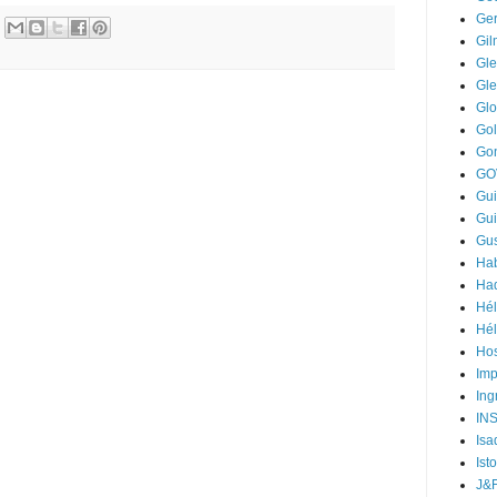
Ger
Gi
Gle
Gl
Gl
Go
Go
GO
Gui
Gui
Gus
Hab
Ha
Hél
Hél
Hos
Im
Ing
IN
Isa
Ist
J&