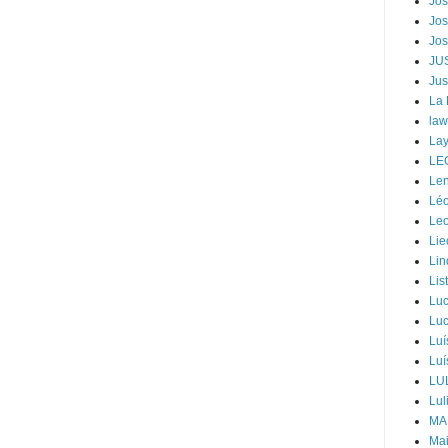
Jos
Jos
Jos
JU
Jus
La
law
Lay
LE
Len
Léo
Leo
Lie
Lin
Lis
Luc
Luc
Luí
Luí
LU
Lul
MA
Mai