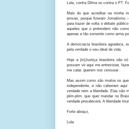
Lula, contra Dilma ou contra o PT. Foi
Mais do que acreditar na minha i
provas, porque fizeram Jornalismo – 
para trazer de volta o debate público
aqueles que o pretendem não como 
apenas e tão somente como arma pol
A democracia brasileira agradece, 
pela verdade o seu ideal de vida.
Hoje a (in)Justiça brasileira nã
possam vir aqui me entrevistar, faz
me calar, querem nos censurar.
Mas assim como são muitos os que 
independente, e não caberiam aqui
verdade nem a liberdade. Elas são mu
plim-plim, que quer mandar no Brasi
verdade prevalecerá. A liberdade triun
Forte abraço,
Lula