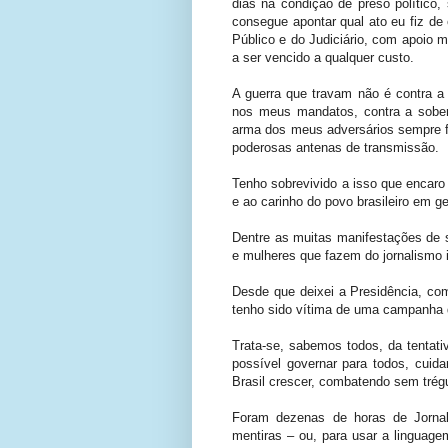
dias na condição de preso político
consegue apontar qual ato eu fiz de 
Público e do Judiciário, com apoio 
a ser vencido a qualquer custo.
A guerra que travam não é contra a
nos meus mandatos, contra a sobera
arma dos meus adversários sempre fo
poderosas antenas de transmissão.
Tenho sobrevivido a isso que encar
e ao carinho do povo brasileiro em ge
Dentre as muitas manifestações de s
e mulheres que fazem do jornalismo i
Desde que deixei a Presidência, com
tenho sido vítima de uma campanha 
Trata-se, sabemos todos, da tentati
possível governar para todos, cuid
Brasil crescer, combatendo sem trégu
Foram dezenas de horas de Jornal
mentiras – ou, para usar a lingua