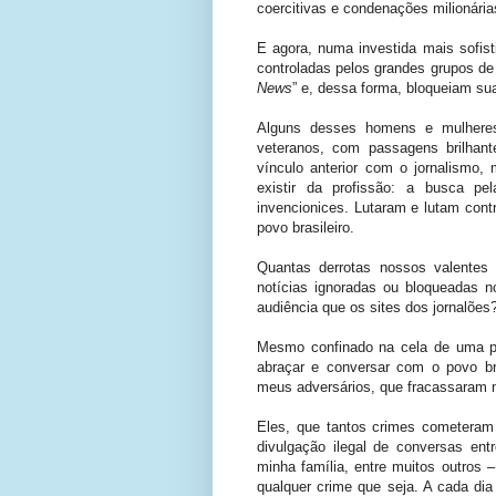
coercitivas e condenações milionárias
E agora, numa investida mais sofis
controladas pelos grandes grupos de
News
” e, dessa forma, bloqueiam su
Alguns desses homens e mulheres
veteranos, com passagens brilhant
vínculo anterior com o jornalismo,
existir da profissão: a busca p
invencionices. Lutaram e lutam cont
povo brasileiro.
Quantas derrotas nossos valentes
notícias ignoradas ou bloqueadas n
audiência que os sites dos jornalões
Mesmo confinado na cela de uma pri
abraçar e conversar com o povo bra
meus adversários, que fracassaram no
Eles, que tantos crimes cometeram
divulgação ilegal de conversas ent
minha família, entre muitos outros
qualquer crime que seja. A cada di