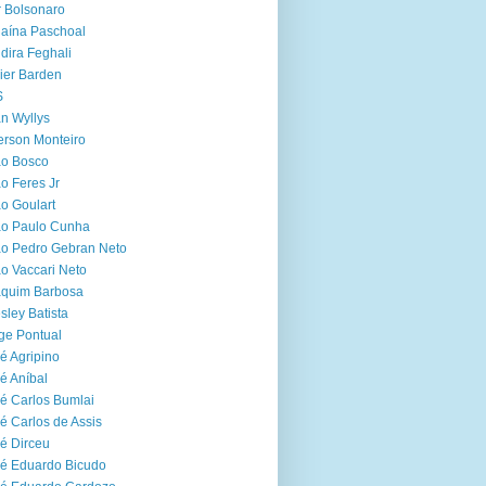
r Bolsonaro
aína Paschoal
dira Feghali
ier Barden
S
n Wyllys
erson Monteiro
ão Bosco
o Feres Jr
o Goulart
ão Paulo Cunha
o Pedro Gebran Neto
o Vaccari Neto
aquim Barbosa
sley Batista
ge Pontual
é Agripino
é Aníbal
é Carlos Bumlai
é Carlos de Assis
é Dirceu
é Eduardo Bicudo