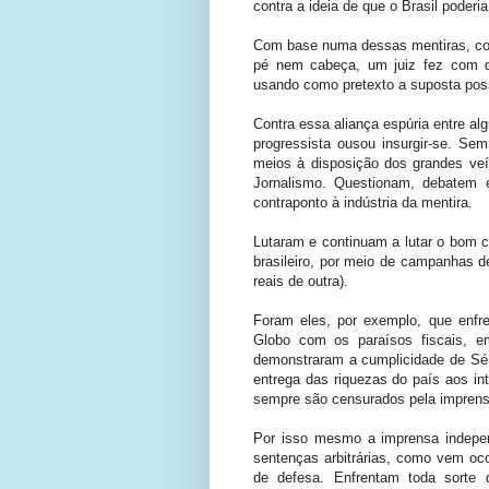
contra a ideia de que o Brasil poderi
Com base numa dessas mentiras, con
pé nem cabeça, um juiz fez com qu
usando como pretexto a suposta poss
Contra essa aliança espúria entre alg
progressista ousou insurgir-se. Se
meios à disposição dos grandes ve
Jornalismo. Questionam, debatem 
contraponto à indústria da mentira.
Lutaram e continuam a lutar o bom 
brasileiro, por meio de campanhas d
reais de outra).
Foram eles, por exemplo, que enfr
Globo com os paraísos fiscais, e
demonstraram a cumplicidade de Sér
entrega das riquezas do país aos i
sempre são censurados pela imprens
Por isso mesmo a imprensa independ
sentenças arbitrárias, como vem oc
de defesa. Enfrentam toda sorte 