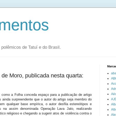
mentos
olêmicos de Tatuí e do Brasil.
Marca
aba
a de Moro, publicada nesta quarta:
AB
Aco
Adr
Aéc
l como a Folha conceda espaço para a publicação de artigo
ainda surpreendente que o autor do artigo seja membro do
AJ
Sem qualquer base empírica, o autor desfila estereótipos e
Alb
iais na assim denominada Operação Lava Jato, realizando
Alb
ico religioso e chegando a sugerir atos de violência contra o
Ale