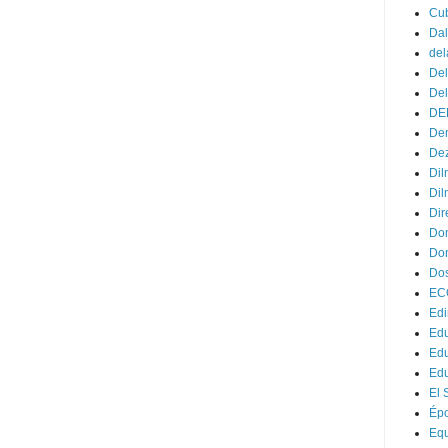
Cu
Dal
del
Del
Del
DE
Dem
Dez
Dil
Dil
Dir
Do
Don
Dos
EC
Edi
Edu
Ed
Ed
El 
Ép
Eq