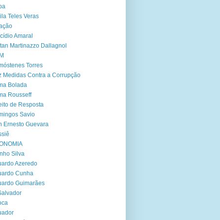
ba
ila Teles Veras
ação
cídio Amaral
tan Martinazzo Dallagnol
M
óstenes Torres
 Medidas Contra a Corrupção
ma Bolada
ma Rousseff
eito de Resposta
mingos Savio
 Ernesto Guevara
siê
ONOMIA
nho Silva
ardo Azeredo
uardo Cunha
uardo Guimarães
Salvador
oca
uador