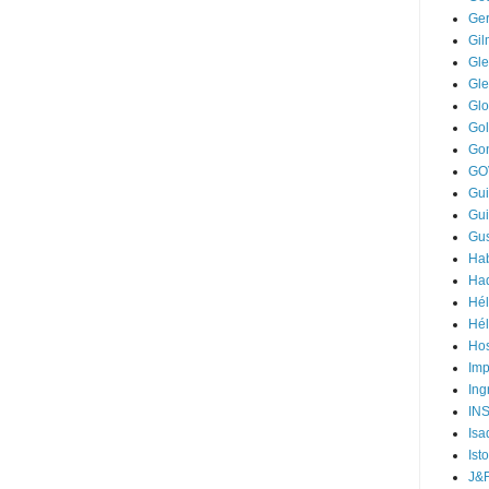
Ger
Gi
Gle
Gl
Gl
Go
Go
GO
Gui
Gui
Gus
Hab
Ha
Hél
Hél
Hos
Im
Ing
IN
Isa
Ist
J&