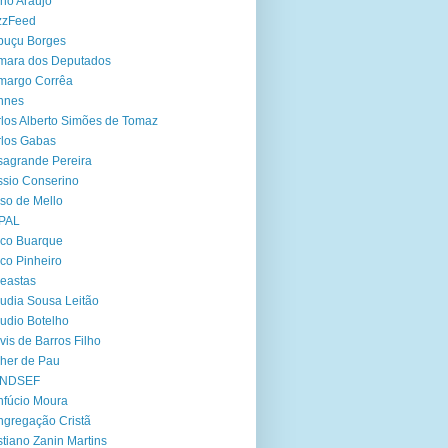
no Araújo
zzFeed
buçu Borges
mara dos Deputados
margo Corrêa
nnes
los Alberto Simões de Tomaz
los Gabas
agrande Pereira
sio Conserino
so de Mello
PAL
co Buarque
co Pinheiro
eastas
udia Sousa Leitão
udio Botelho
vis de Barros Filho
her de Pau
NDSEF
fúcio Moura
gregação Cristã
stiano Zanin Martins