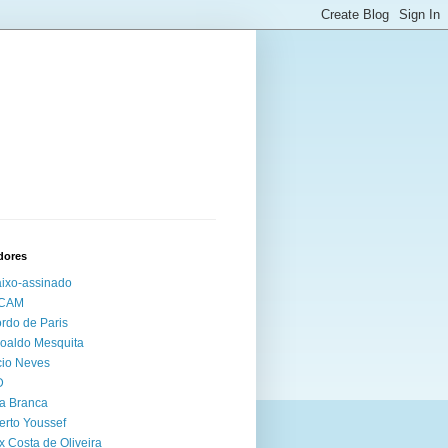
dores
ixo-assinado
CAM
rdo de Paris
oaldo Mesquita
io Neves
D
a Branca
erto Youssef
x Costa de Oliveira