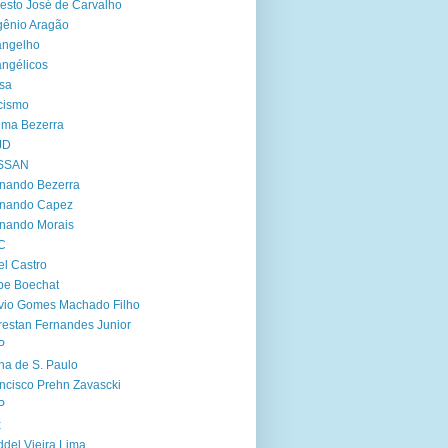
esto José de Carvalho
ênio Aragão
angelho
ngélicos
sa
cismo
ima Bezerra
JD
SSAN
nando Bezerra
rnando Capez
nando Morais
C
el Castro
ipe Boechat
vio Gomes Machado Filho
restan Fernandes Junior
P
ha de S. Paulo
ncisco Prehn Zavascki
P
x
del Vieira Lima