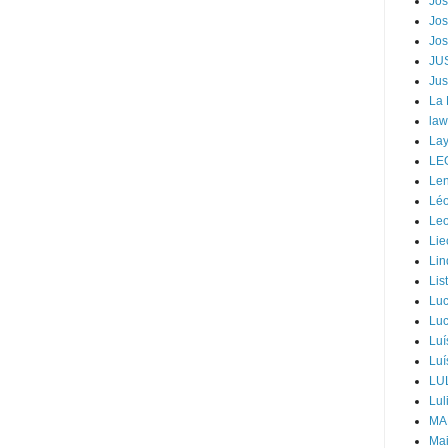
Jos
Jos
Jos
JU
Jus
La
law
Lay
LE
Len
Léo
Leo
Lie
Lin
Lis
Luc
Luc
Luí
Luí
LU
Lul
MA
Mai