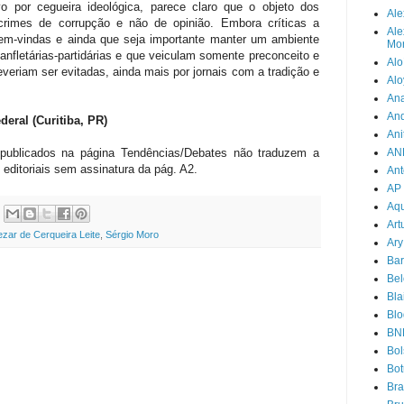
vo por cegueira ideológica, parece claro que o objeto dos
Ale
rimes de corrupção e não de opinião. Embora críticas a
Ale
bem-vindas e ainda que seja importante manter um ambiente
Mor
panfletárias-partidárias e que veiculam somente preconceito e
Alo
everiam ser evitadas, ainda mais por jornais com a tradição e
Alo
Ana
An
ral (Curitiba, PR)
Ani
blicados na página Tendências/Debates não traduzem a
AN
 editoriais sem assinatura da pág. A2.
Ant
AP
Aqu
Art
zar de Cerqueira Leite
,
Sérgio Moro
Ary
Bar
Bel
Bla
Blo
BN
Bol
Bot
Br