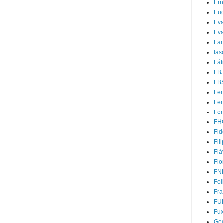
Ern
Eug
Ev
Eva
Far
fas
Fát
FB
FB
Fer
Fe
Fer
FH
Fid
Fil
Flá
Flo
FN
Fol
Fra
FU
Fu
Ged