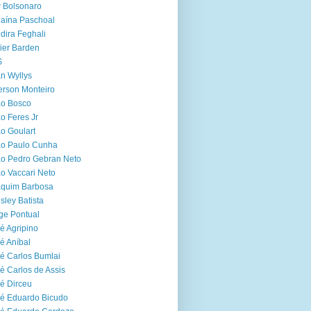
r Bolsonaro
aína Paschoal
dira Feghali
ier Barden
S
n Wyllys
erson Monteiro
ão Bosco
o Feres Jr
o Goulart
ão Paulo Cunha
o Pedro Gebran Neto
o Vaccari Neto
aquim Barbosa
sley Batista
ge Pontual
é Agripino
é Aníbal
é Carlos Bumlai
é Carlos de Assis
é Dirceu
é Eduardo Bicudo