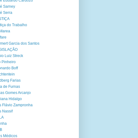
é Eduardo Cardozo
é Sarney
é Serra
STIÇA
tiça do Trabalho
 Marea
fare
mert Garcia dos Santos
GISLAÇÃO
io Luiz Streck
 Pinheiro
nardo Boff
chtentein
dberg Farias
ta de Furnas
as Gomes Arcanjo
iana Hidalgo
s Flávio Zampronha
s Nassif
LA
inha
B
s Médicos