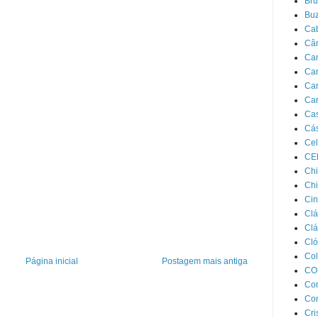
Bru
Bu
Ca
Câ
Ca
Ca
Car
Car
Cas
Cás
Cel
CE
Chi
Chi
Cin
Clá
Clá
Cló
Col
Página inicial
Postagem mais antiga
CO
Con
Con
Cri