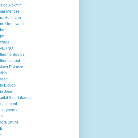
aldo Alckmin
lmar Mendes
isi Hoffmann
enn Greenwald
obo
lpe
nzaga
VERNO
lherme Boulos
lherme Leal
tavo Daineze
ib's
ddad
io Bicudo
io José
pital Sírio-Libanês
peachment
ra Lyberato
SS
dora Shutte
oÉ
F