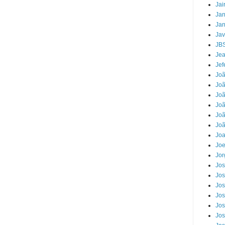
Jai
Jan
Jan
Jav
JB
Jea
Jef
Jo
Joã
Joã
Jo
Joã
Joã
Jo
Joe
Jor
Jos
Jos
Jos
Jos
Jos
Jos