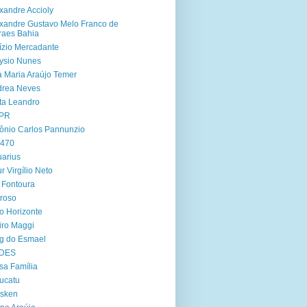
xandre Accioly
xandre Gustavo Melo Franco de
aes Bahia
ízio Mercadante
ysio Nunes
 Maria Araújo Temer
drea Neves
ta Leandro
PR
ônio Carlos Pannunzio
 470
arius
ur Virgílio Neto
 Fontoura
roso
o Horizonte
iro Maggi
g do Esmael
DES
sa Família
ucatu
asken