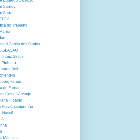
é Eduardo Cardozo
é Sarney
é Serra
STIÇA
tiça do Trabalho
 Marea
fare
mert Garcia dos Santos
GISLAÇÃO
io Luiz Streck
 Pinheiro
nardo Boff
chtentein
dberg Farias
ta de Furnas
as Gomes Arcanjo
iana Hidalgo
s Flávio Zampronha
s Nassif
LA
inha
B
s Médicos