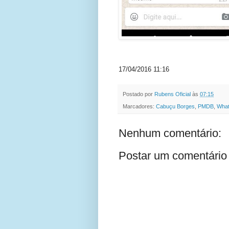
17/04/2016 11:16
Postado por
Rubens Oficial
às
07:15
Marcadores:
Cabuçu Borges
,
PMDB
,
Wha
Nenhum comentário:
Postar um comentário