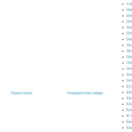
Cu
Dal
del
Del
Del
DE
Dem
Dez
Dil
Dil
Dir
Do
Don
Dos
EC
Edi
Página inicial
Postagem mais antiga
Edu
Ed
Ed
El 
Ép
Eq