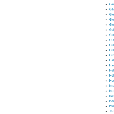
Ger
Gi
Gle
Gl
Gl
Go
Go
GO
Gui
Gui
Gus
Hab
Ha
Hél
Hél
Hos
Im
Ing
IN
Isa
Ist
J&