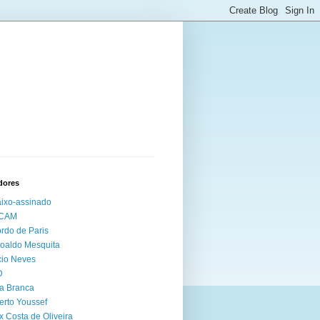
dores
ixo-assinado
CAM
rdo de Paris
oaldo Mesquita
io Neves
D
a Branca
erto Youssef
x Costa de Oliveira