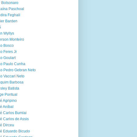
r Bolsonaro
aína Paschoal
dira Feghali
ier Barden
S
n Wyllys
erson Monteiro
ão Bosco
o Feres Jr
o Goulart
ão Paulo Cunha
o Pedro Gebran Neto
o Vaccari Neto
aquim Barbosa
sley Batista
ge Pontual
é Agripino
é Aníbal
é Carlos Bumlai
é Carlos de Assis
é Dirceu
é Eduardo Bicudo