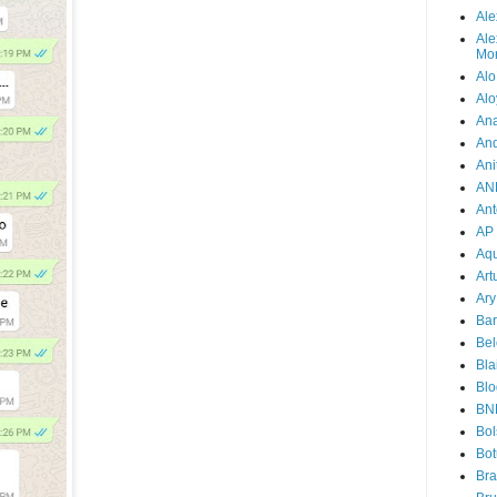
Ale
Ale
Mor
Alo
Alo
Ana
An
Ani
AN
Ant
AP
Aqu
Art
Ary
Bar
Bel
Bla
Blo
BN
Bol
Bot
Br