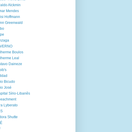
aldo Alckmin
lmar Mendes
isi Hoffmann
enn Greenwald
obo
lpe
nzaga
VERNO
lherme Boulos
lherme Leal
tavo Daineze
ib's
ddad
io Bicudo
io José
pital Sírio-Libanês
peachment
ra Lyberato
SS
dora Shutte
oÉ
F