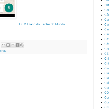
Bru
Bu
Ca
Câ
Ca
DCM Diário do Centro do Mundo
Ca
Car
Car
Cas
Cás
Cel
tsApp
CE
Chi
Chi
Cin
Clá
Clá
Cló
Col
CO
Con
Con
Cri