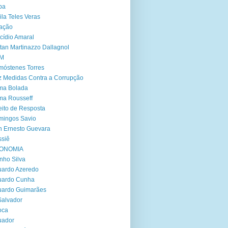
ba
ila Teles Veras
ação
cídio Amaral
tan Martinazzo Dallagnol
M
óstenes Torres
 Medidas Contra a Corrupção
ma Bolada
ma Rousseff
eito de Resposta
mingos Savio
 Ernesto Guevara
siê
ONOMIA
nho Silva
ardo Azeredo
uardo Cunha
uardo Guimarães
Salvador
oca
uador