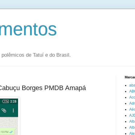
mentos
olêmicos de Tatuí e do Brasil.
Marca
aba
Cabuçu Borges PMDB Amapá
AB
Aco
Adr
Aéc
AJ
Alb
Alb
Ale