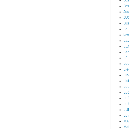
Jos
Jos
Jos
JU
Jus
La
law
Lay
LE
Len
Léo
Leo
Lie
Lin
Lis
Luc
Luc
Luí
Luí
LU
Lul
MA
Mai