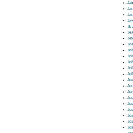
Jai
Jan
Jan
Jav
JB
Jea
Jef
Jo
Joã
Joã
Jo
Joã
Joã
Jo
Joe
Jor
Jos
Jos
Jos
Jos
Jos
Jos