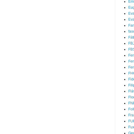
Ern
Eug
Ev
Eva
Far
fas
Fát
FB
FB
Fer
Fe
Fer
FH
Fid
Fil
Flá
Flo
FN
Fol
Fra
FU
Fu
Ged