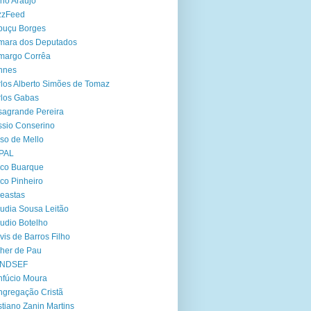
no Araújo
zzFeed
buçu Borges
mara dos Deputados
margo Corrêa
nnes
los Alberto Simões de Tomaz
los Gabas
agrande Pereira
sio Conserino
so de Mello
PAL
co Buarque
co Pinheiro
eastas
udia Sousa Leitão
udio Botelho
vis de Barros Filho
her de Pau
NDSEF
fúcio Moura
gregação Cristã
stiano Zanin Martins