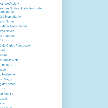
xandre Accioly
xandre Gustavo Melo Franco de
aes Bahia
ízio Mercadante
ysio Nunes
 Maria Araújo Temer
drea Neves
ta Leandro
PR
ônio Carlos Pannunzio
 470
arius
ur Virgílio Neto
 Fontoura
roso
o Horizonte
iro Maggi
g do Esmael
DES
sa Família
ucatu
asken