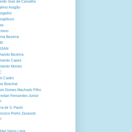
esto José de Carvalho
ênio Aragão
angelho
ngélicos
sa
cismo
ima Bezerra
JD
SSAN
nando Bezerra
rnando Capez
nando Morais
C
el Castro
ipe Boechat
vio Gomes Machado Filho
restan Fernandes Junior
P
ha de S. Paulo
ncisco Prehn Zavascki
P
x
del Vieira Lima