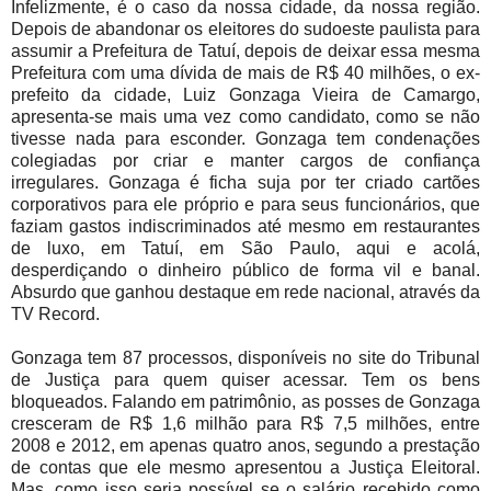
Infelizmente, é o caso da nossa cidade, da nossa região.
Depois de abandonar os eleitores do sudoeste paulista para
assumir a Prefeitura de Tatuí, depois de deixar essa mesma
Prefeitura com uma dívida de mais de R$ 40 milhões, o ex-
prefeito da cidade, Luiz Gonzaga Vieira de Camargo,
apresenta-se mais uma vez como candidato, como se não
tivesse nada para esconder. Gonzaga tem condenações
colegiadas por criar e manter cargos de confiança
irregulares. Gonzaga é ficha suja por ter criado cartões
corporativos para ele próprio e para seus funcionários, que
faziam gastos indiscriminados até mesmo em restaurantes
de luxo, em Tatuí, em São Paulo, aqui e acolá,
desperdiçando o dinheiro público de forma vil e banal.
Absurdo que ganhou destaque em rede nacional, através da
TV Record.
Gonzaga tem 87 processos, disponíveis no site do Tribunal
de Justiça para quem quiser acessar. Tem os bens
bloqueados. Falando em patrimônio, as posses de Gonzaga
cresceram de R$ 1,6 milhão para R$ 7,5 milhões, entre
2008 e 2012, em apenas quatro anos, segundo a prestação
de contas que ele mesmo apresentou a Justiça Eleitoral.
Mas, como isso seria possível se o salário recebido como