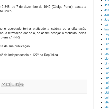
Jos
Jos
no 2.848, de 7 de dezembro de 1940 (Código Penal), passa a
Jos
fo único:
JU
..........................................
Jus
La
e o querelado tenha praticado a calúnia ou a difamação
law
o, a retratação dar-se-á, se assim desejar o ofendido, pelos
Lay
ofensa." (NR)
LE
Len
ata de sua publicação.
Léo
Leo
94º da Independência e 127º da República.
Lie
Lin
Lis
Luc
Luc
Luí
Luí
LU
Lul
MA
Mai