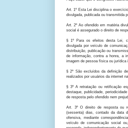
Art. 1º Esta Lei disciplina o exercíc
divulgada, publicada ou transmitida 
Art. 2º Ao ofendido em matéria divu
social é assegurado o direito de respo
§ 1º Para os efeitos desta Lei, c
divulgada por veículo de comunicaç
distribuição, publicação ou transmis
de informação, contra a honra, a i
imagem de pessoa física ou jurídica i
§ 2º São excluídos da definição de
realizados por usuários da internet 
§ 3º A retratação ou retificação 
destaque, publicidade, periodicidad
de resposta pelo ofendido nem preju
Art. 3º O direito de resposta ou 
(sessenta) dias, contado da data 
ofensiva, mediante correspondênc
veículo de comunicação social ou,
responda, independentemente de quem