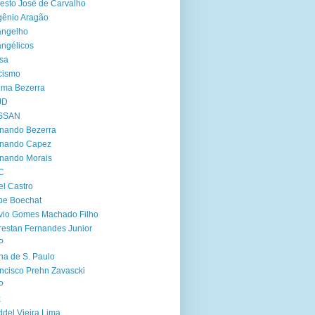
esto José de Carvalho
ênio Aragão
angelho
ngélicos
sa
cismo
ima Bezerra
JD
SSAN
nando Bezerra
rnando Capez
nando Morais
C
el Castro
ipe Boechat
vio Gomes Machado Filho
restan Fernandes Junior
P
ha de S. Paulo
ncisco Prehn Zavascki
P
x
del Vieira Lima