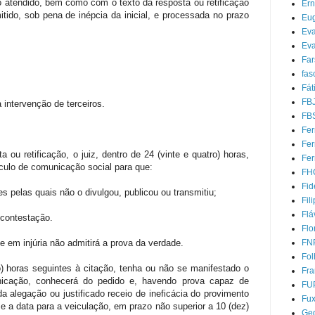
o atendido, bem como com o texto da resposta ou retificação
Ern
itido, sob pena de inépcia da inicial, e processada no prazo
Eug
Ev
Eva
Far
fas
Fát
FB
 a intervenção de terceiros.
FB
Fer
Fe
 ou retificação, o juiz, dentro de 24 (vinte e quatro) horas,
Fer
ículo de comunicação social para que:
FH
Fid
es pelas quais não o divulgou, publicou ou transmitiu;
Fil
Flá
a contestação.
Flo
e em injúria não admitirá a prova da verdade.
FN
Fol
ro) horas seguintes à citação, tenha ou não se manifestado o
Fra
nicação, conhecerá do pedido e, havendo prova capaz de
FU
 alegação ou justificado receio de ineficácia do provimento
Fu
 e a data para a veiculação, em prazo não superior a 10 (dez)
Ged