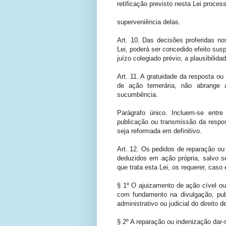
retificação previsto nesta Lei proce
superveniência delas.
Art. 10. Das decisões proferidas no
Lei, poderá ser concedido efeito sus
juízo colegiado prévio, a plausibilid
Art. 11. A gratuidade da resposta ou
de ação temerária, não abrange
sucumbência.
Parágrafo único. Incluem-se ent
publicação ou transmissão da respost
seja reformada em definitivo.
Art. 12. Os pedidos de reparação ou
deduzidos em ação própria, salvo se
que trata esta Lei, os requerer, caso 
§ 1º O ajuizamento de ação cível o
com fundamento na divulgação, publ
administrativo ou judicial do direito d
§ 2º A reparação ou indenização dar-s