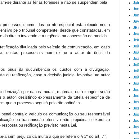
ssam-se durante as férias forenses e não se suspendem pela
Jai
Jan
Jan
Jav
s processos submetidos ao rito especial estabelecido nesta
JB
pensivo pelo tribunal competente, desde que constatadas, em
Jea
ade do direito invocado e a urgência na concessão da medida.
Jef
Jo
 retificação divulgada pelo veículo de comunicação, em caso
 as custas processuais nem exime o autor do ônus da
Joã
Joã
Jo
re os ônus da sucumbência os custos com a divulgação,
Joã
a ou retificação, caso a decisão judicial favorável ao autor
Joã
Jo
Joe
 indenização por danos morais, materiais ou à imagem serão
Jor
 o autor, desistindo expressamente da tutela específica de
Jos
em que o processo seguirá pelo rito ordinário.
Jos
u penal contra o veículo de comunicação ou seu responsável
Jos
icação ou transmissão ofensiva não prejudica o exercício
Jos
e resposta ou retificação previsto nesta Lei.
Jos
Jos
e-á sem prejuízo da multa a que se refere o § 3º do art. 7º.