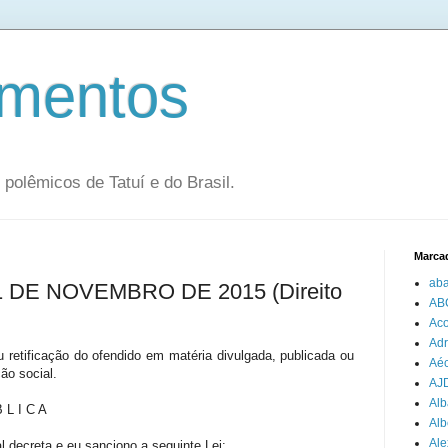
mentos
olêmicos de Tatuí e do Brasil.
Marca
aba
 11 DE NOVEMBRO DE 2015 (Direito
AB
Aco
Adr
u retificação do ofendido em matéria divulgada, publicada ou
Aéc
ão social.
AJ
Alb
 L I C A
Alb
Ale
 decreta e eu sanciono a seguinte Lei: