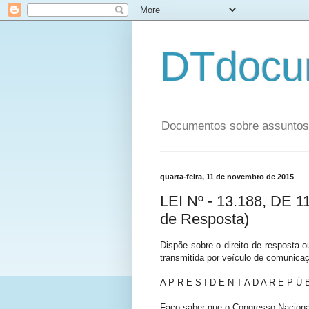
DTdocu
Documentos sobre assuntos p
quarta-feira, 11 de novembro de 2015
LEI Nº - 13.188, DE
de Resposta)
Dispõe sobre o direito de resposta o
transmitida por veículo de comunicaç
A P R E S I D E N T A D A R E P Ú B
Faço saber que o Congresso Nacional