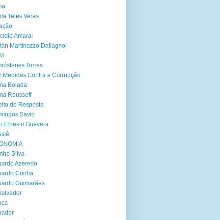
ba
ila Teles Veras
ação
cídio Amaral
tan Martinazzo Dallagnol
M
óstenes Torres
 Medidas Contra a Corrupção
ma Bolada
ma Rousseff
eito de Resposta
mingos Savio
 Ernesto Guevara
siê
ONOMIA
nho Silva
ardo Azeredo
uardo Cunha
uardo Guimarães
Salvador
oca
uador