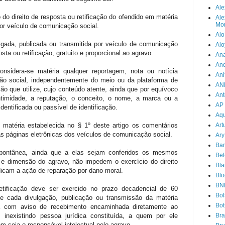
Ale
io do direito de resposta ou retificação do ofendido em matéria
Ale
Mor
por veículo de comunicação social.
Alo
lgada, publicada ou transmitida por veículo de comunicação
Alo
sta ou retificação, gratuito e proporcional ao agravo.
Ana
An
onsidera-se matéria qualquer reportagem, nota ou notícia
Ani
ão social, independentemente do meio ou da plataforma de
AN
são que utilize, cujo conteúdo atente, ainda que por equívoco
Ant
ntimidade, a reputação, o conceito, o nome, a marca ou a
AP
dentificada ou passível de identificação.
Aqu
 matéria estabelecida no § 1º deste artigo os comentários
Art
nas páginas eletrônicas dos veículos de comunicação social.
Ary
Bar
espontânea, ainda que a elas sejam conferidos os mesmos
Bel
e e dimensão do agravo, não impedem o exercício do direito
Bla
dicam a ação de reparação por dano moral.
Blo
BN
retificação deve ser exercido no prazo decadencial de 60
Bol
de cada divulgação, publicação ou transmissão da matéria
Bot
ia com aviso de recebimento encaminhada diretamente ao
 inexistindo pessoa jurídica constituída, a quem por ele
Br
 seja o responsável intelectual pelo agravo.