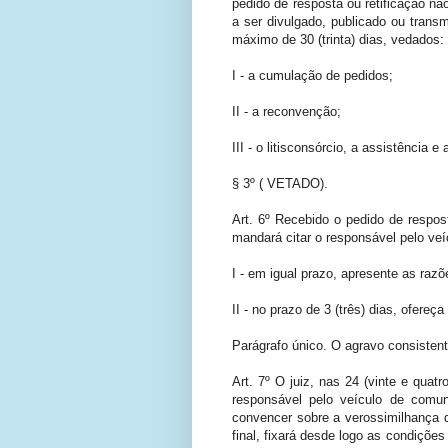
pedido de resposta ou retificação nã
a ser divulgado, publicado ou transm
máximo de 30 (trinta) dias, vedados:
I - a cumulação de pedidos;
II - a reconvenção;
III - o litisconsórcio, a assistência e
§ 3º ( VETADO).
Art. 6º Recebido o pedido de resposta
mandará citar o responsável pelo ve
I - em igual prazo, apresente as razõ
II - no prazo de 3 (três) dias, ofereç
Parágrafo único. O agravo consistent
Art. 7º O juiz, nas 24 (vinte e quat
responsável pelo veículo de comu
convencer sobre a verossimilhança da
final, fixará desde logo as condições