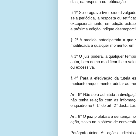
dias, da resposta ou retificação.
§ 1º Se o agravo tiver sido divulgad
seja periódica, a resposta ou retific
excepcionalmente, em edição extrao
a próxima edição indique desproporcio
§ 2º A medida antecipatória a que 
modificada a qualquer momento, em
§ 3º O juiz poderá, a qualquer tempo
autor, bem como modificar-lhe o valor
ou excessiva.
§ 4º Para a efetivação da tutela es
mediante requerimento, adotar as me
Art. 8º Não será admitida a divulgaç
não tenha relação com as informaç
enquadre no § 1º do art. 2º desta Lei.
Art. 9º O juiz prolatará a sentença n
ação, salvo na hipótese de conversã
Parágrafo único. As ações judiciais 