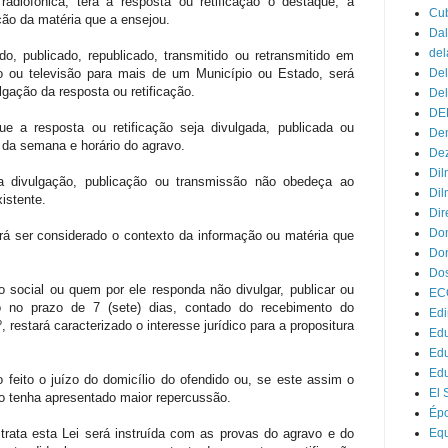
radiofônica, terá a resposta ou retificação o destaque, a
Cu
ação da matéria que a ensejou.
Dal
del
do, publicado, republicado, transmitido ou retransmitido em
o ou televisão para mais de um Município ou Estado, será
Del
lgação da resposta ou retificação.
Del
DE
e a resposta ou retificação seja divulgada, publicada ou
Dem
da semana e horário do agravo.
Dez
Dil
ja divulgação, publicação ou transmissão não obedeça ao
Dil
istente.
Dir
Do
rá ser considerado o contexto da informação ou matéria que
Don
Dos
 social ou quem por ele responda não divulgar, publicar ou
EC
ção no prazo de 7 (sete) dias, contado do recebimento do
Edi
, restará caracterizado o interesse jurídico para a propositura
Edu
Ed
Ed
feito o juízo do domicílio do ofendido ou, se este assim o
El 
avo tenha apresentado maior repercussão.
Ép
 trata esta Lei será instruída com as provas do agravo e do
Eq