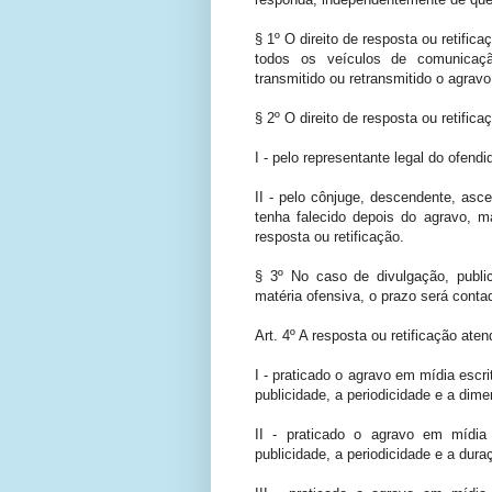
§ 1º O direito de resposta ou retific
todos os veículos de comunicação
transmitido ou retransmitido o agravo 
§ 2º O direito de resposta ou retifi
I - pelo representante legal do ofend
II - pelo cônjuge, descendente, asc
tenha falecido depois do agravo, m
resposta ou retificação.
§ 3º No caso de divulgação, publi
matéria ofensiva, o prazo será conta
Art. 4º A resposta ou retificação ate
I - praticado o agravo em mídia escri
publicidade, a periodicidade e a dim
II - praticado o agravo em mídia 
publicidade, a periodicidade e a dur