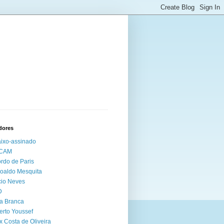
dores
ixo-assinado
CAM
rdo de Paris
oaldo Mesquita
io Neves
D
a Branca
erto Youssef
x Costa de Oliveira