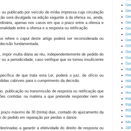
Ger
Gi
o ou publicado por veículo de mídia impressa cuja circulação
Gle
ação será divulgada na edição seguinte à da ofensa ou, ainda,
rdinária, apenas nos casos em que o prazo entre a ofensa e
Gl
nalidade entre a ofensa e a resposta ou retificação.
Gl
Go
se refere o caput deste artigo poderá ser reconsiderada ou
Go
 decisão fundamentada.
GO
Gui
, impor multa diária ao réu, independentemente de pedido do
Gui
 ou a periodicidade, caso verifique que se tornou insuficiente
Gus
Hab
pecífica de que trata esta Lei, poderá o juiz, de ofício ou
Ha
didas cabíveis para o cumprimento da decisão.
Hél
Hél
ão, publicação ou transmissão de resposta ou retificação que
Hos
ões contidas na matéria a que pretende responder nem se
Im
Ing
IN
o prazo máximo de 30 (trinta) dias, contado do ajuizamento da
Isa
o do pedido em reparação por perdas e danos.
Ist
destinadas a garantir a efetividade do direito de resposta ou
J&