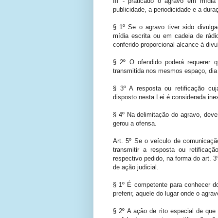
III - praticado o agravo em mídia 
publicidade, a periodicidade e a dur
§ 1º Se o agravo tiver sido divulga
mídia escrita ou em cadeia de rádi
conferido proporcional alcance à divu
§ 2º O ofendido poderá requerer qu
transmitida nos mesmos espaço, dia 
§ 3º A resposta ou retificação cu
disposto nesta Lei é considerada inex
§ 4º Na delimitação do agravo, deve
gerou a ofensa.
Art. 5º Se o veículo de comunicação
transmitir a resposta ou retifica
respectivo pedido, na forma do art. 3º
de ação judicial.
§ 1º É competente para conhecer do 
preferir, aquele do lugar onde o agr
§ 2º A ação de rito especial de que