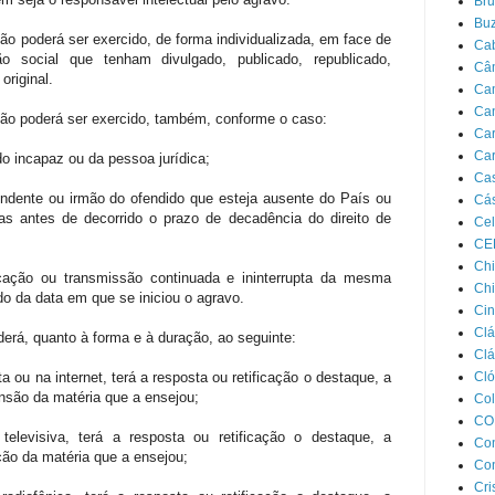
Bru
Bu
ação poderá ser exercido, de forma individualizada, em face de
Ca
 social que tenham divulgado, publicado, republicado,
Câ
original.
Ca
Ca
cação poderá ser exercido, também, conforme o caso:
Car
Car
ido incapaz ou da pessoa jurídica;
Cas
endente ou irmão do ofendido que esteja ausente do País ou
Cás
as antes de decorrido o prazo de decadência do direito de
Cel
CE
Chi
cação ou transmissão continuada e ininterrupta da mesma
Chi
do da data em que se iniciou o agravo.
Cin
Clá
nderá, quanto à forma e à duração, ao seguinte:
Clá
ta ou na internet, terá a resposta ou retificação o destaque, a
Cló
ensão da matéria que a ensejou;
Col
CO
televisiva, terá a resposta ou retificação o destaque, a
Con
ação da matéria que a ensejou;
Con
Cri