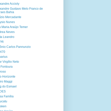
xandre Accioly
xandre Gustavo Melo Franco de
aes Bahia
ízio Mercadante
ysio Nunes
 Maria Araújo Temer
drea Neves
ta Leandro
PR
ônio Carlos Pannunzio
 470
arius
ur Virgílio Neto
 Fontoura
roso
o Horizonte
iro Maggi
g do Esmael
DES
sa Família
ucatu
asken