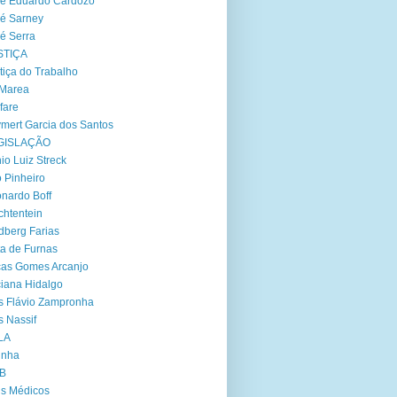
é Eduardo Cardozo
é Sarney
é Serra
STIÇA
tiça do Trabalho
 Marea
fare
mert Garcia dos Santos
GISLAÇÃO
io Luiz Streck
 Pinheiro
nardo Boff
chtentein
dberg Farias
ta de Furnas
as Gomes Arcanjo
iana Hidalgo
s Flávio Zampronha
s Nassif
LA
inha
B
s Médicos