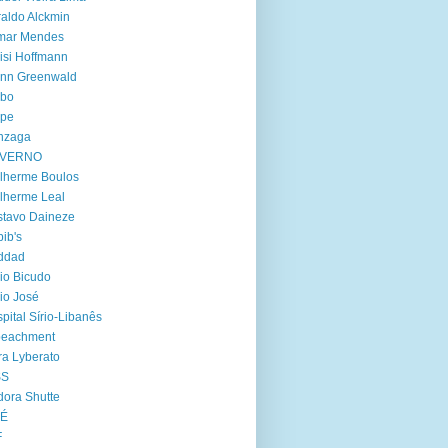
aldo Alckmin
lmar Mendes
isi Hoffmann
enn Greenwald
obo
lpe
nzaga
VERNO
lherme Boulos
lherme Leal
tavo Daineze
ib's
ddad
io Bicudo
io José
pital Sírio-Libanês
peachment
ra Lyberato
SS
dora Shutte
oÉ
F