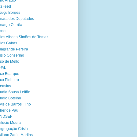
no Araújo
zzFeed
buçu Borges
mara dos Deputados
margo Corrêa
nnes
los Alberto Simões de Tomaz
los Gabas
agrande Pereira
sio Conserino
so de Mello
PAL
co Buarque
co Pinheiro
eastas
udia Sousa Leitão
udio Botelho
vis de Barros Filho
her de Pau
NDSEF
fúcio Moura
gregação Cristã
stiano Zanin Martins