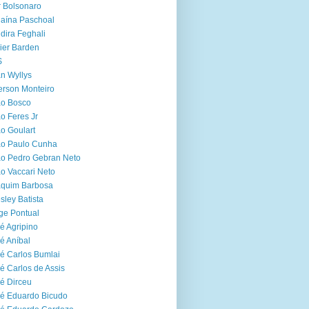
r Bolsonaro
aína Paschoal
dira Feghali
ier Barden
S
n Wyllys
erson Monteiro
ão Bosco
o Feres Jr
o Goulart
ão Paulo Cunha
o Pedro Gebran Neto
o Vaccari Neto
aquim Barbosa
sley Batista
ge Pontual
é Agripino
é Aníbal
é Carlos Bumlai
é Carlos de Assis
é Dirceu
é Eduardo Bicudo