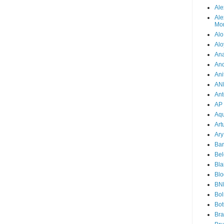
Ale
Ale
Mor
Alo
Alo
Ana
An
Ani
AN
Ant
AP
Aqu
Art
Ary
Bar
Bel
Bla
Blo
BN
Bol
Bot
Br