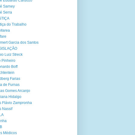
é Eduardo Cardozo
é Sarney
é Serra
STIÇA
tiça do Trabalho
 Marea
fare
mert Garcia dos Santos
GISLAÇÃO
io Luiz Streck
 Pinheiro
nardo Boff
chtentein
dberg Farias
ta de Furnas
as Gomes Arcanjo
iana Hidalgo
s Flávio Zampronha
s Nassif
LA
inha
B
s Médicos