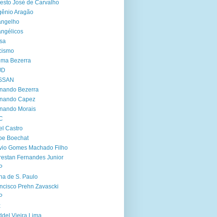
esto José de Carvalho
ênio Aragão
angelho
ngélicos
sa
cismo
ima Bezerra
JD
SSAN
nando Bezerra
rnando Capez
nando Morais
C
el Castro
ipe Boechat
vio Gomes Machado Filho
restan Fernandes Junior
P
ha de S. Paulo
ncisco Prehn Zavascki
P
x
del Vieira Lima