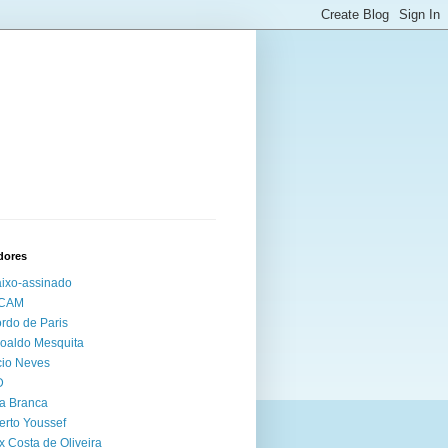
dores
ixo-assinado
CAM
rdo de Paris
oaldo Mesquita
io Neves
D
a Branca
erto Youssef
x Costa de Oliveira