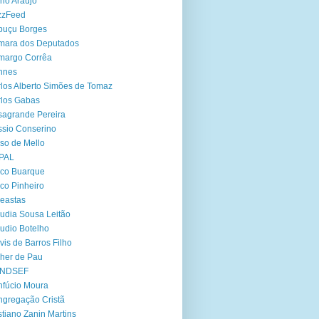
no Araújo
zzFeed
buçu Borges
mara dos Deputados
margo Corrêa
nnes
los Alberto Simões de Tomaz
los Gabas
agrande Pereira
sio Conserino
so de Mello
PAL
co Buarque
co Pinheiro
eastas
udia Sousa Leitão
udio Botelho
vis de Barros Filho
her de Pau
NDSEF
fúcio Moura
gregação Cristã
stiano Zanin Martins