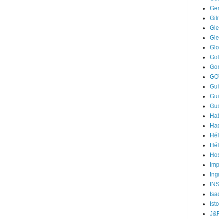
Ger
Gi
Gle
Gl
Gl
Go
Go
GO
Gui
Gui
Gus
Hab
Ha
Hél
Hél
Hos
Im
Ing
IN
Isa
Ist
J&