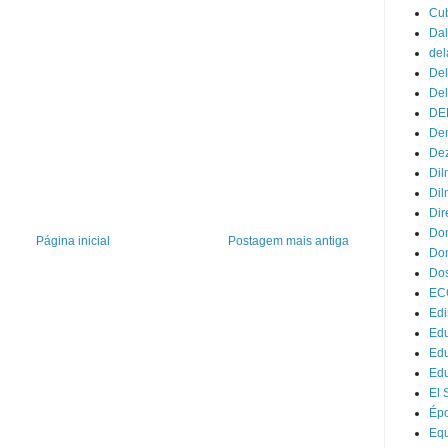
Cu
Dal
del
Del
Del
DE
Dem
Dez
Dil
Dil
Dir
Do
Página inicial
Postagem mais antiga
Don
Dos
EC
Edi
Edu
Ed
Ed
El 
Ép
Eq