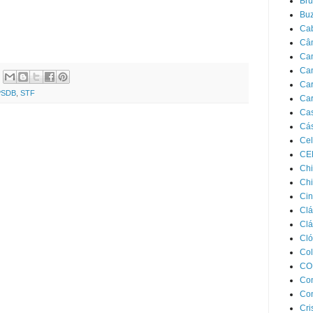
Bru
Bu
Ca
Câ
Ca
Ca
Car
PSDB
,
STF
Car
Cas
Cás
Cel
CE
Chi
Chi
Cin
Clá
Clá
Cló
Col
CO
Con
Con
Cri