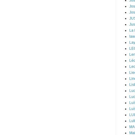
Jos
Jos
Jos
JU
Jus
La
law
Lay
LE
Len
Léo
Leo
Lie
Lin
Lis
Luc
Luc
Luí
Luí
LU
Lul
MA
Mai