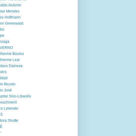
aldo Alckmin
lmar Mendes
isi Hoffmann
enn Greenwald
obo
lpe
nzaga
VERNO
lherme Boulos
lherme Leal
tavo Daineze
ib's
ddad
io Bicudo
io José
pital Sírio-Libanês
peachment
ra Lyberato
SS
dora Shutte
oÉ
F