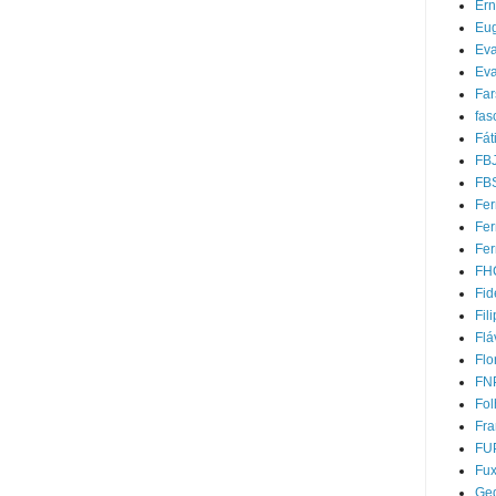
Ern
Eug
Ev
Eva
Far
fas
Fát
FB
FB
Fer
Fe
Fer
FH
Fid
Fil
Flá
Flo
FN
Fol
Fra
FU
Fu
Ged