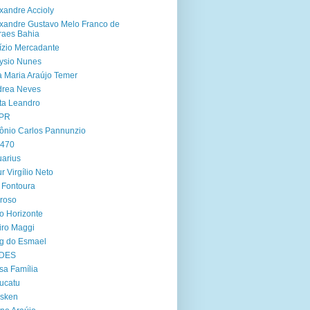
xandre Accioly
xandre Gustavo Melo Franco de
aes Bahia
ízio Mercadante
ysio Nunes
 Maria Araújo Temer
drea Neves
ta Leandro
PR
ônio Carlos Pannunzio
 470
arius
ur Virgílio Neto
 Fontoura
roso
o Horizonte
iro Maggi
g do Esmael
DES
sa Família
ucatu
asken