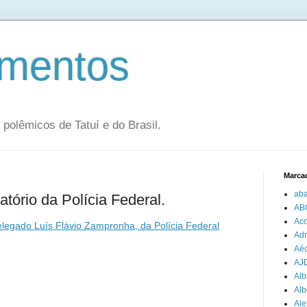
mentos
olêmicos de Tatuí e do Brasil.
Marca
aba
tório da Polícia Federal.
AB
Aco
elegado Luís Flávio Zampronha, da Polícia Federal
Adr
Aéc
AJ
Alb
Alb
Ale