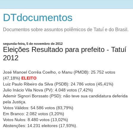
DTdocumentos
Documentos sobre assuntos polêmicos de Tatuí e do Brasil.
segunda-feira, 5 de novembro de 2012
Eleições Resultado para prefeito - Tatuí
2012
José Manoel Corrêa Coelho, o Manu (PMDB): 25.752 votos
(47,18%)
ELEITO
Luiz Paulo Ribeiro da Silva (PSDB):
24.786 votos (45,41%)
Julio Inácio Vila Nova (PV): 4.048 votos (7,42%)
Ademir Signori Borssato (PSD): não teve sua candidatura deferida
pela Justiça.
Votos Válidos: 54.586 votos (83,79%)
Em Branco: 2.082 votos (3,20%)
Votos Nulos: 8.480 votos (13,02%)
A
bstenções:
14.231 eleitores (17,93%).